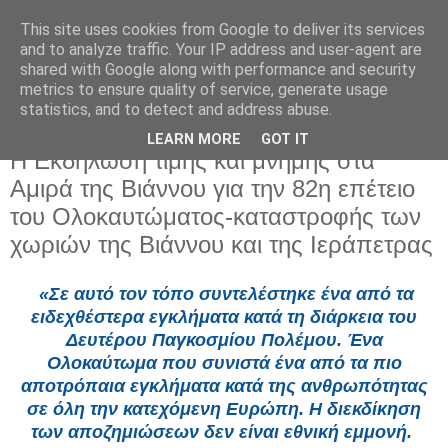
This site uses cookies from Google to deliver its services
and to analyze traffic. Your IP address and user-agent are
shared with Google along with performance and security
metrics to ensure quality of service, generate usage
statistics, and to detect and address abuse.
LEARN MORE
GOT IT
Δευτέρα 15 Σεπτεμβρίου 2025
Η Εκδήλωση τιμής και μνήμης στα
Αμιρά της Βιάννου για την 82η επέτειο
του Ολοκαυτώματος-καταστροφής των
χωριών της Βιάννου και της Ιεράπετρας
«Σε αυτό τον τόπο συντελέστηκε ένα από τα
ειδεχθέστερα εγκλήματα κατά τη διάρκεια του
Δευτέρου Παγκοσμίου Πολέμου. Ένα
Ολοκαύτωμα που συνιστά ένα από τα πιο
αποτρόπαια εγκλήματα κατά της ανθρωπότητας
σε όλη την κατεχόμενη Ευρώπη. Η διεκδίκηση
των αποζημιώσεων δεν είναι εθνική εμμονή.