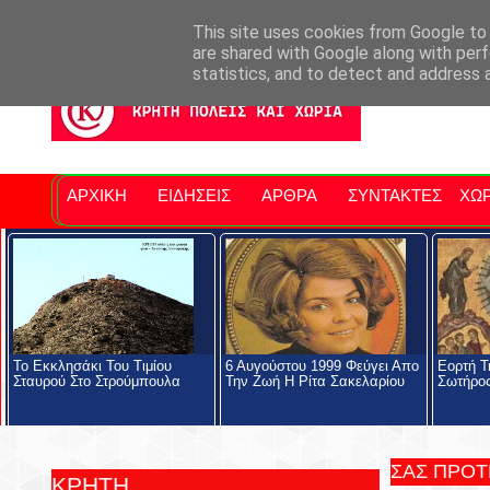
Σητειακά Νέα
Νομός Λασιθίου
Αγαπάμε Ρέθυμνο
Επ
This site uses cookies from Google to d
are shared with Google along with perf
statistics, and to detect and address 
ΑΡΧΙΚΗ
ΕΙΔΗΣΕΙΣ
ΑΡΘΡΑ
ΣΥΝΤΑΚΤΕΣ
ΧΩΡ
Το Εκκλησάκι Του Τιμίου
6 Αυγούστου 1999 Φεύγει Απο
Eορτή Τ
Σταυρού Στο Στρούμπουλα
Την Ζωή Η Ρίτα Σακελαρίου
Σωτήρο
ΣΑΣ ΠΡΟ
ΚΡΗΤΗ