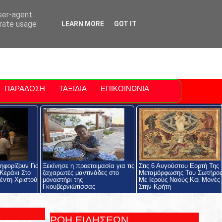
ti Polis
For Sale Sitia
Sitia Airport
user-agent
erate usage
LEARN MORE
GOT IT
ΠΑΡΑΔΟΣΗ
ΤΑΞΙΔΙΑ
ΕΠΙΚΟΙΝΩΝΙΑ
ηφορίζουν Για
Ξεκίνησε η προετοιμασία για τις
Στις 6 Αυγούστου Εορτή Της
Κεράκι Στο
ζαχαρωτές μαντινάδες στο
Μεταμόρφωσης Του Σωτήρο
έντη Χριστού
μοναστήρι της
Με Ιερούς Ναούς Και Μονές
Γκουβερνιώτισσας
Στην Κρήτη
ΡΟΗ ΕΙΔΗΣΕΩΝ