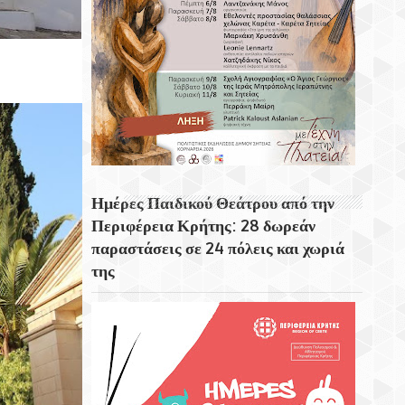
Προορισμούς Του Κόσμου.
Ο Μονοκέφαλος Αετός Στη Σητεία Και Η
Ποντιακή Πόλη «Τραπεζόνδα»
Το Ρολόι Στη Βορειοανατολική Γωνιά Του
Δημοτικού Κήπου Χανίων
Ημέρες Παιδικού Θεάτρου από την
Περιφέρεια Κρήτης: 28 δωρεάν
παραστάσεις σε 24 πόλεις και χωριά
της