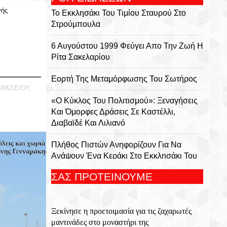
νής
Το Εκκλησάκι Του Τιμίου Σταυρού Στο
Στρούμπουλα
6 Αυγούστου 1999 Φεύγει Απο Την Ζωή Η
Ρίτα Σακελαρίου
Eορτή Της Μεταμόρφωσης Του Σωτήρος
ΡΑΚΛΕΙΟΥ,
«Ο Κύκλος Του Πολιτισμού»: Ξεναγήσεις
Και Όμορφες Δράσεις Σε Καστέλλι,
Διαβαϊδέ Και Λιλιανό
Πλήθος Πιστών Ανηφορίζουν Για Να
Ανάψουν Ένα Κεράκι Στο Εκκλησάκι Του
Αφέντη Χριστού Στον Γιούχτα
ΣΑΣ ΠΡΟΤΕΙΝΟΥΜΕ
Ξεκίνησε Η Προετοιμασία Για Τις
Ζαχαρωτές Μαντινάδες Στο Μοναστήρι
Ξεκίνησε η προετοιμασία για τις ζαχαρωτές
Της Γκουβερνιώτισσας
μαντινάδες στο μοναστήρι της