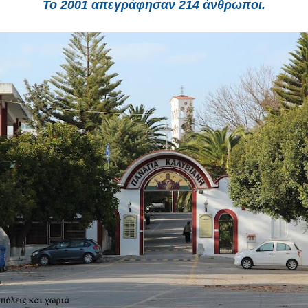
Το
2001
απεγράφησαν 214 άνθρωποι.