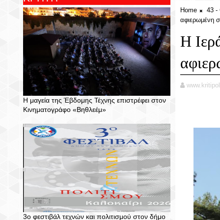
Home
43 
αφιερωμένη σ
Η Ιερ
αφιερ
www.kritipol
Η μαγεία της Έβδομης Τέχνης επιστρέφει στον
Κινηματογράφο «Βηθλεέμ»
3ο φεστιβάλ τεχνών και πολιτισμού στον δήμο