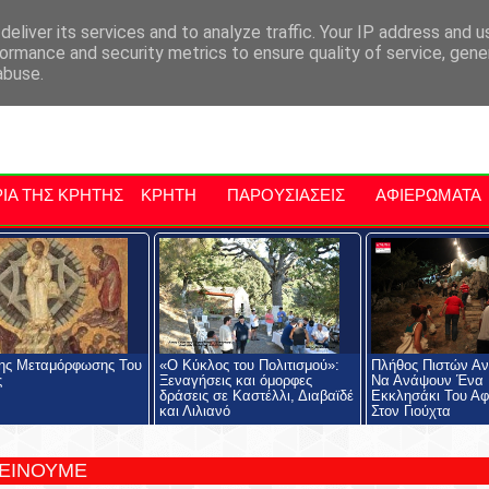
αρχία Μαλεβιζίου
Εκδηλώσεις Στην Κρήτη
Kriti Traveller
Kri
eliver its services and to analyze traffic. Your IP address and 
ormance and security metrics to ensure quality of service, gen
abuse.
ΙΑ ΤΗΣ ΚΡΗΤΗΣ
ΚΡΗΤΗ
ΠΑΡΟΥΣΙΑΣΕΙΣ
ΑΦΙΕΡΩΜΑΤΑ
ης Μεταμόρφωσης Του
«Ο Κύκλος του Πολιτισμού»:
Πλήθος Πιστών Αν
ς
Ξεναγήσεις και όμορφες
Να Ανάψουν Ένα 
δράσεις σε Καστέλλι, Διαβαϊδέ
Εκκλησάκι Του Αφ
και Λιλιανό
Στον Γιούχτα
ΤΕΙΝΟΥΜΕ