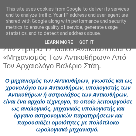
This site uses cookies from Google to deliver its services
and to analyze traffic. Your IP address and user-agent are
shared with Google along with performance and security
metrics to ensure quality of service, generate usage
statistics, and to detect and address abuse.
LEARN MORE
GOT IT
Κυριακή 17 Μαΐου 2026
Σαν Σήμερα 17 Μαΐου Ανακαλύπτεται Ο
«Μηχανισμός Των Αντικυθήρων» Από
Τον Αρχαιολόγο Βαλέριο Στάη.
Ο μηχανισμός των Αντικυθήρων, γνωστός και ως
χρονολόγιο των Αντικυθήρων, υπολογιστής των
Αντικυθήρων ή αστρολάβος των Αντικυθήρων,
είναι ένα αρχαίο τέχνεργο, το οποίο λειτουργούσε
ως αναλογικός, μηχανικός υπολογιστής και
όργανο αστρονομικών παρατηρήσεων και
παρουσιάζει ομοιότητες με πολύπλοκο
ωρολογιακό μηχανισμό.