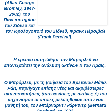
(Allan George
Bromley, 1947-
2002), του
Πανεπιστημίου
του Σίδνεϋ και
τον ωρολογοποιό του Σίδνεϋ, Φρανκ Πέρσιβαλ
(Frank Percival).
Η έρευνα αυτή ώθησε τον Μπρόμλεϋ να
επανεξετάσει την ανάλυση ακτίνων Χ του Πράις.
Ο Μπρόμλεϋ, με τη βοήθεια του Βρετανού Μάικλ
Ράιτ, παρήγαγε επίσης νέες και ακριβέστερες
ακτινοσκοπήσεις (απεικονίσεις με ακτίνες Χ) του
μηχανισμού οι οποίες μελετήθηκαν από έναν
μαθητή του, τον Μπέρναρντ Γκάρντνερ (Bernard