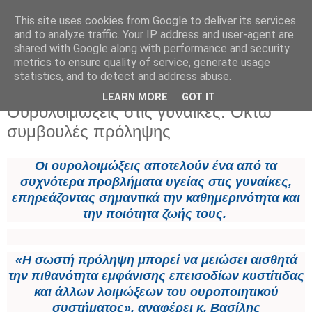
This site uses cookies from Google to deliver its services
and to analyze traffic. Your IP address and user-agent are
shared with Google along with performance and security
metrics to ensure quality of service, generate usage
statistics, and to detect and address abuse.
LEARN MORE
GOT IT
Σάββατο 23 Μαΐου 2026
Ουρολοιμώξεις στις γυναίκες: Οκτώ
συμβουλές πρόληψης
Οι ουρολοιμώξεις αποτελούν ένα από τα
συχνότερα προβλήματα υγείας στις γυναίκες,
επηρεάζοντας σημαντικά την καθημερινότητα και
την ποιότητα ζωής τους.
«Η σωστή πρόληψη μπορεί να μειώσει αισθητά
την πιθανότητα εμφάνισης επεισοδίων κυστίτιδας
και άλλων λοιμώξεων του ουροποιητικού
συστήματος», αναφέρει κ. Βασίλης