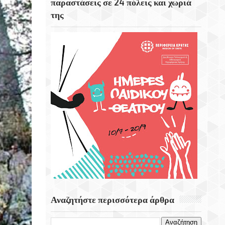
παραστάσεις σε 24 πόλεις και χωριά
της
Η Στοκχόλμη Η Πρωτεύουσα Της
Σουηδίας
Εορτή Της Μεταμορφώσεως Του Σωτήρος
Στο Χωριό Απίδια Σητείας - Του Γεωργίου
Αυγουστινάκη
Το Εκκλησάκι Του Τιμίου Σταυρού Στο
Στρούμπουλα
Αναζητήστε περισσότερα άρθρα