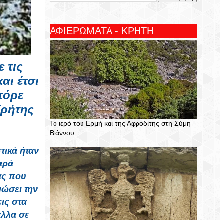
ΑΦΙΕΡΩΜΑΤΑ - ΚΡΗΤΗ
 τις
αι έτσι
τόρε
Κρήτης
Το ιερό του Ερμή και της Αφροδίτης στη Σύμη
Βιάννου
τικά ήταν
αρά
ας που
ιώσει την
ις στα
άλλα σε