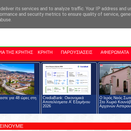
αρχία Μαλεβιζίου
Εκδηλώσεις Στην Κρήτη
Kriti Traveller
Kri
eliver its services and to analyze traffic. Your IP address and 
ormance and security metrics to ensure quality of service, gen
abuse.
ΙΑ ΤΗΣ ΚΡΗΤΗΣ
ΚΡΗΤΗ
ΠΑΡΟΥΣΙΑΣΕΙΣ
ΑΦΙΕΡΩΜΑΤΑ
αστε για 48 ώρες στη
CrediaBank: Οικονομικά
Ο Ιερός Ναός Σωτ
Αποτελέσματα A’ Εξαμήνου
Στο Χωριό Κουνάβ
2026
Αρχανών Αστερου
ΤΕΙΝΟΥΜΕ