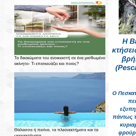
Η Β
κτήσει
βρή
Τα δικαιώματα του ενοικιαστή σε ένα μισθωμένο
ακίνητο- Τι επισκευάζει και ποιος?
(Pesc
Ο Πεσκατ
πε
εξυπη
πάντως τ
κυρια
Θάλασσα ή πισίνα, τα πλεονεκτήματα και τα
φρούρι
μειονεκτήματα