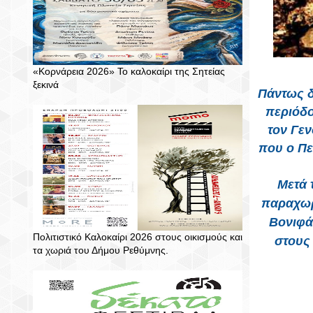
«Κορνάρεια 2026» Το καλοκαίρι της Σητείας
ξεκινά
Πάντως δ
περιόδο
τον Γεν
που ο Πε
Μετά 
παραχωρ
Βονιφά
Πολιτιστικό Καλοκαίρι 2026 στους οικισμούς και
στους 
τα χωριά του Δήμου Ρεθύμνης.