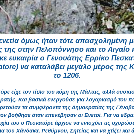
ενετία όμως ήταν τότε απασχολημένη με
ς της στην Πελοπόννησο και το Αιγαίο κ
κε ευκαιρία ο Γενουάτης Ερρίκο Πεσκα
atore) να καταλάβει μεγάλο μέρος της 
το 1206.
όρε είχε τον τίτλο του κόμη της Μάλτας, αλλά ουσιασ
ιρατής. Και βασικά ενεργούσε για λογαριασμό του π
ρετούσε τα συμφέροντα της Δημοκρατίας της Γένοβ
ον βοήθησε όταν επενέβησαν οι Ενετοί. Για να εδρα
ρχία του ο Πεσκατόρε άρχισε να ενισχύει τις οχυρώσε
α του Χάνδακα, Ρεθύμνου, Σητείας και να χτίζει και 