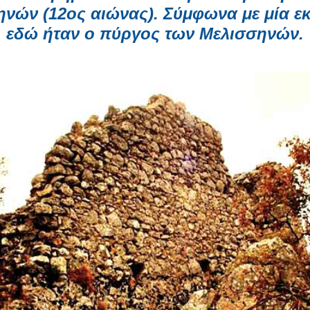
νών (12ος αιώνας). Σύμφωνα με μία ε
εδώ ήταν ο πύργος των Μελισσηνών.