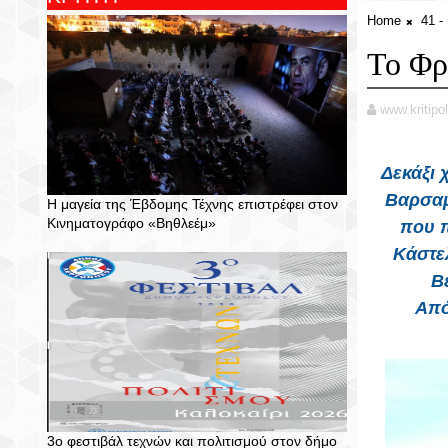
Home
41 
Το Φρ
www.kritipol
Δεκάξι 
Βαρσαμ
Η μαγεία της Έβδομης Τέχνης επιστρέφει στον
Κινηματογράφο «Βηθλεέμ»
που π
Κάστε
Β
Από
3ο φεστιβάλ τεχνών και πολιτισμού στον δήμο