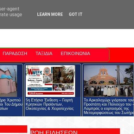
ti Polis
For Sale Sitia
Sitia Airport
user-agent
erate usage
LEARN MORE
GOT IT
ΠΑΡΑΔΟΣΗ
ΤΑΞΙΔΙΑ
ΕΠΙΚΟΙΝΩΝΙΑ
ήρα Χριστού
5η Ετήσια Έκθεση – Γιορτή
Το Αρκαλοχώρι γιόρτασε τον
οι Του Δήμου
Κρητικών Προϊόντων,
Προστάτη και Πολιούχο του 
σίων
Οικοτεχνίας & Χειροτεχνίας
Λαμπρός ο εορτασμός της
Μεταμορφώσεως του Σωτήρ
ΡΟΗ ΕΙΔΗΣΕΩΝ