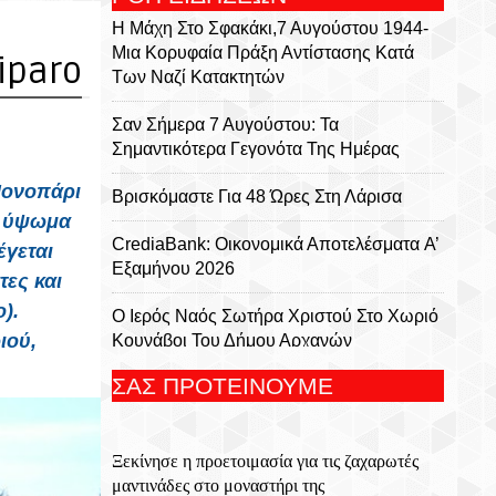
Η Μάχη Στο Σφακάκι,7 Αυγούστου 1944-
Μια Κορυφαία Πράξη Αντίστασης Κατά
iparo
Των Ναζί Κατακτητών
Σαν Σήμερα 7 Αυγούστου: Τα
Σημαντικότερα Γεγονότα Της Ημέρας
Μονοπάρι
Βρισκόμαστε Για 48 Ώρες Στη Λάρισα
ο ύψωμα
CrediaBank: Οικονομικά Αποτελέσματα A’
έγεται
Εξαμήνου 2026
ες και
).
Ο Ιερός Ναός Σωτήρα Χριστού Στο Χωριό
ιού,
Κουνάβοι Του Δήμου Αρχανών
Αστερουσίων
ΣΑΣ ΠΡΟΤΕΙΝΟΥΜΕ
5η Ετήσια Έκθεση – Γιορτή Κρητικών
Προϊόντων, Οικοτεχνίας & Χειροτεχνίας
Ξεκίνησε η προετοιμασία για τις ζαχαρωτές
Το Αρκαλοχώρι Γιόρτασε Τον Προστάτη
μαντινάδες στο μοναστήρι της