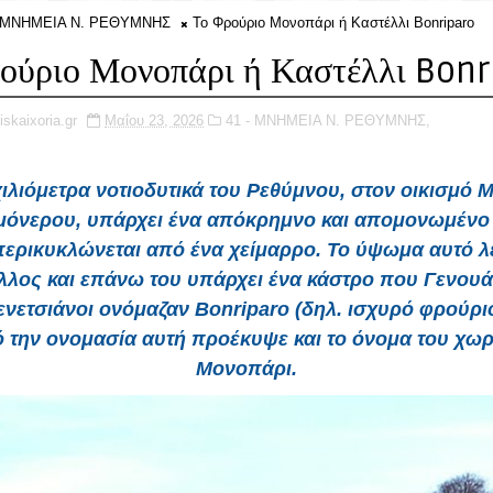
- ΜΝΗΜΕΙΑ Ν. ΡΕΘΥΜΝΗΣ
Το Φρούριο Μονοπάρι ή Καστέλλι Bonriparo
ούριο Μονοπάρι ή Καστέλλι Bonr
iskaixoria.gr
Μαΐου 23, 2026
41 - ΜΝΗΜΕΙΑ Ν. ΡΕΘΥΜΝΗΣ,
χιλιόμετρα νοτιοδυτικά του Ρεθύμνου, στον οικισμό 
όνερου, υπάρχει ένα απόκρημνο και απομονωμέν
ερικυκλώνεται από ένα χείμαρρο. Το ύψωμα αυτό λ
λλος και επάνω του υπάρχει ένα κάστρο που Γενουάτ
ενετσιάνοι ονόμαζαν Bonriparo (δηλ. ισχυρό φρούριο
 την ονομασία αυτή προέκυψε και το όνομα του χωρ
Μονοπάρι.