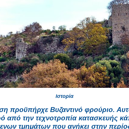
Ιστορία
έση προϋπήρχε Βυζαντινό φρούριο. Αυτό
ό από την τεχνοτροπία κατασκευής κ
ενων τμημάτων που ανήκει στην περίο