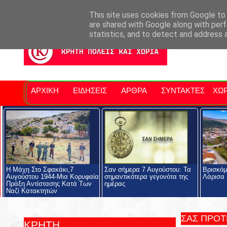
Σητειακά Νέα
Νομός Λασιθίου
Αγαπάμε Ρέθυμνο
Επ
This site uses cookies from Google to d
are shared with Google along with perf
statistics, and to detect and address 
ΑΡΧΙΚΗ
ΕΙΔΗΣΕΙΣ
ΑΡΘΡΑ
ΣΥΝΤΑΚΤΕΣ
ΧΩΡ
Η Μάχη Στο Σφακάκι,7
Σαν σήμερα 7 Αυγούστου: Τα
Βρισκόμ
Αυγούστου 1944-Μια Κορυφαία
σημαντικότερα γεγονότα της
Λάρισα
Πράξη Αντίστασης Κατά Των
ημέρας
Ναζί Κατακτητών
ΣΑΣ ΠΡΟ
ΚΡΗΤΗ