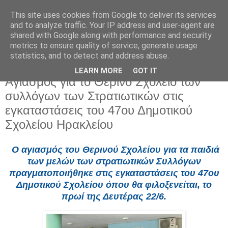
This site uses cookies from Google to deliver its services
and to analyze traffic. Your IP address and user-agent are
shared with Google along with performance and security
metrics to ensure quality of service, generate usage
statistics, and to detect and address abuse.
LEARN MORE
GOT IT
Δευτέρα 22 Ιουνίου 2026
Αγιασμός για το Θερινό Σχολείο των
συλλόγων των Στρατιωτικών στις
εγκαταστάσεις του 47ου Δημοτικού
Σχολείου Ηρακλείου
Ο αγιασμός του Θερινού Σχολείου για τα παιδιά
των μελών των στρατιωτικών Συλλόγων
πραγματοποιήθηκε στις εγκαταστάσεις του 47ου
Δημοτικού Σχολείου όπου θα φιλοξενείται, το
πρωί της Δευτέρας 22/6.