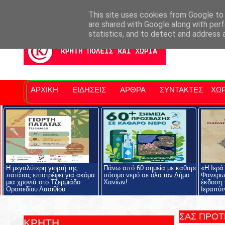
Σητειακά Νέα
Νομός Λασιθίου
Αγαπάμε Ρέθυμνο
Επ
This site uses cookies from Google to d
are shared with Google along with perf
statistics, and to detect and address 
ΑΡΧΙΚΗ
ΕΙΔΗΣΕΙΣ
ΑΡΘΡΑ
ΣΥΝΤΑΚΤΕΣ
ΧΩΡ
Η μεγαλύτερη γιορτή της
Πάνω από 60 σημεία με καθαρό
«Η Ιερά
πατάτας επιστρέφει για ακόμα
πόσιμο νερό σε όλο τον Δήμο
Φανερωμ
μια χρονιά στο Τζερμιάδο
Χανίων!
έκδοση 
Οροπεδίου Λασιθίου
Ιεραπύτ
ΣΑΣ ΠΡΟ
ΚΡΗΤΗ