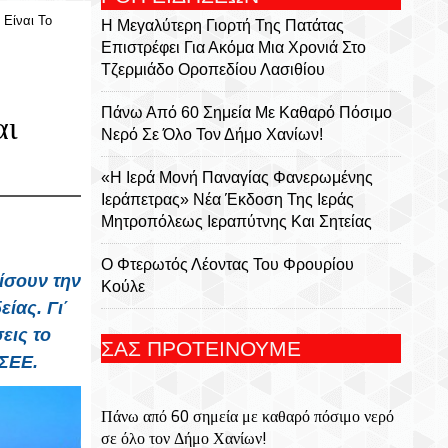
 Είναι Το
Η Μεγαλύτερη Γιορτή Της Πατάτας
Επιστρέφει Για Ακόμα Μια Χρονιά Στο
Τζερμιάδο Οροπεδίου Λασιθίου
Πάνω Από 60 Σημεία Με Καθαρό Πόσιμο
αι
Νερό Σε Όλο Τον Δήμο Χανίων!
«Η Ιερά Μονή Παναγίας Φανερωμένης
Ιεράπετρας» Νέα Έκδοση Της Ιεράς
Μητροπόλεως Ιεραπύτνης Και Σητείας
Ο Φτερωτός Λέοντας Του Φρουρίου
ίσουν την
Κούλε
είας. Γι΄
Παναγία Η Φανερωμένη: Η Ιστορία Μιας
εις το
ΣΑΣ ΠΡΟΤΕΙΝΟΥΜΕ
Εμβληματικής Μονής, Του Χριστόφορου
ΣΕΕ.
Χαραλαμπάκη, Ακαδημαϊκού, Προέδρου
Της Ριζαρείου Εκκλησιαστικής Σχολής Και
Πάνω από 60 σημεία με καθαρό πόσιμο νερό
Του Ριζαρείου Ιδρύματος
σε όλο τον Δήμο Χανίων!