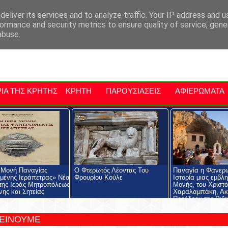
αρχία Μαλεβιζίου
Εκδηλώσεις Στην Κρήτη
Kriti Traveller
Kri
eliver its services and to analyze traffic. Your IP address and 
ormance and security metrics to ensure quality of service, gen
abuse.
ΙΑ ΤΗΣ ΚΡΗΤΗΣ
ΚΡΗΤΗ
ΠΑΡΟΥΣΙΑΣΕΙΣ
ΑΦΙΕΡΩΜΑΤΑ
 Μονή Παναγίας
Ο Φτερωτός Λέοντας Του
Παναγία η Φανερ
ένης Ιεράπετρας» Νέα
Φρουρίου Κούλε
Ιστορία μιας εμβλ
της Ιεράς Μητροπόλεως
Μονής, του Χριστ
νης και Σητείας
Χαραλαμπάκη, Ακ
Προέδρου της Ριζα
Εκκλησιαστικής Σχ
Ριζαρείου Ιδρύματ
ΤΕΙΝΟΥΜΕ