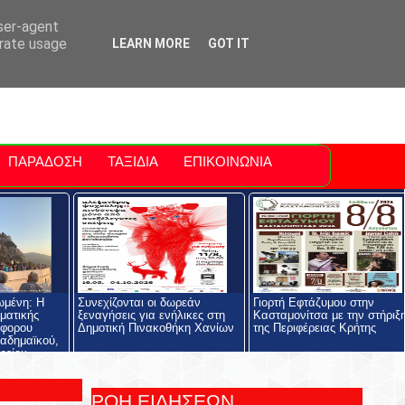
ti Polis
For Sale Sitia
Sitia Airport
user-agent
erate usage
LEARN MORE
GOT IT
ΠΑΡΑΔΟΣΗ
ΤΑΞΙΔΙΑ
ΕΠΙΚΟΙΝΩΝΙΑ
ωμένη: Η
Συνεχίζονται οι δωρεάν
Γιορτή Εφτάζυμου στην
ηματικής
ξεναγήσεις για ενήλικες στη
Κασταμονίτσα με την στήριξ
όφορου
Δημοτική Πινακοθήκη Χανίων
της Περιφέρειας Κρήτης
αδημαϊκού,
ρείου
ολής και του
ος
ΡΟΗ ΕΙΔΗΣΕΩΝ