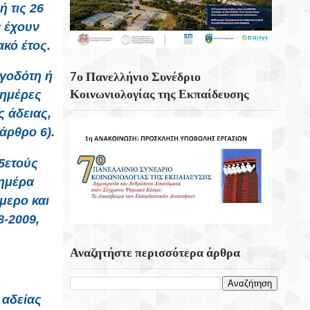
 τις 26
Κουνάβοι Του Δήμου Αρχανών
Αστερουσίων
ν έχουν
κό έτος.
5η Ετήσια Έκθεση – Γιορτή Κρητικών
Προϊόντων, Οικοτεχνίας & Χειροτεχνίας
ργοδότη ή
7ο Πανελλήνιο Συνέδριο
Κοινωνιολογίας της Εκπαίδευσης
 ημέρες
ς άδειας,
άρθρο 6).
25ετούς
 ημέρα
μερο και
8-2009,
Αναζητήστε περισσότερα άρθρα
 αδείας