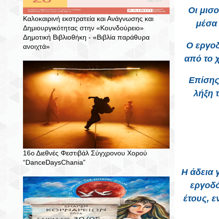
Οι μισ
Καλοκαιρινή εκστρατεία και Ανάγνωσης και
μέσα 
Δημιουργικότητας στην «Κουνδούρειο»
Δημοτική Βιβλιοθήκη - «Βιβλία παράθυρα
Ο εργοδ
ανοιχτά»
από το 
Επίσης
λήξη 
16ο Διεθνές Φεστιβάλ Σύγχρονου Χορού
“DanceDaysChania”
Η άδεια 
εργοδό
έτους, 