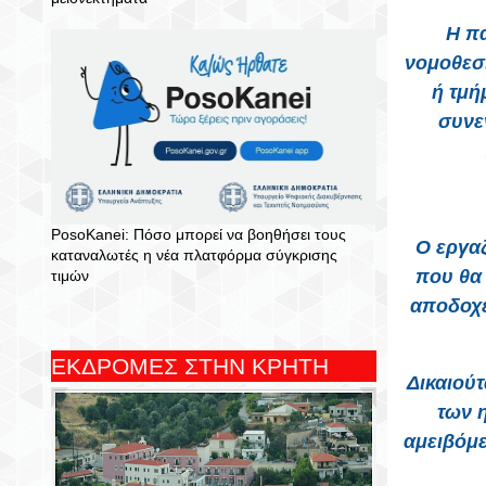
Η πα
νομοθεσί
ή τμή
συνε
PosoKanei: Πόσο μπορεί να βοηθήσει τους
Ο εργαζ
καταναλωτές η νέα πλατφόρμα σύγκρισης
που θα 
τιμών
αποδοχέ
ΕΚΔΡΟΜΕΣ ΣΤΗΝ ΚΡΗΤΗ
Δικαιούτ
των η
αμειβόμε