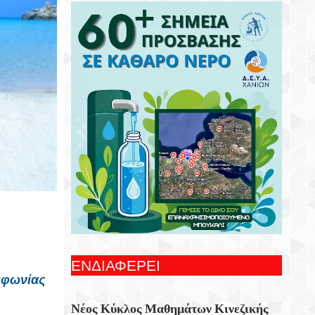
Συνεχίζονται Οι Δωρεάν Ξεναγήσεις Για
Ενήλικες Στη Δημοτική Πινακοθήκη
Χανίων
Γιορτή Εφτάζυμου Στην Κασταμονίτσα Με
Την Στήριξη Της Περιφέρειας Κρήτης
Οι Παραστάσεις Στα Κηποθέατρα Του
Δήμου Ηρακλείου,τη Δευτέρα 10
Αυγούστου 2026
Ξεκίνησε Η Ετήσια Έρευνα Επισκεπτών
Του Epaithros+ Για Τον Τουρισμό
Υπαίθρου Στην Ελλάδα
«Αυτοσχεδιασμοί» Με Τον Σωτήρη
Αλεξάκη Και Τον Αλέξανδρο Κανακάκη
ΕΝΔΙΑΦΕΡΕΙ
μφωνίας
Εκθεση Ζωγραφικής «Η Χερσόνησος Με
Τα Μάτια Του H.P. Wyss»
Νέος Κύκλος Μαθημάτων Κινεζικής