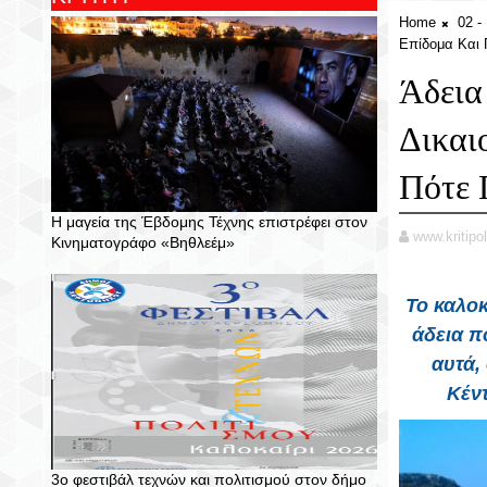
Home
02 
Επίδομα Και 
Άδεια
Δικαι
Πότε 
Η μαγεία της Έβδομης Τέχνης επιστρέφει στον
www.kritipol
Κινηματογράφο «Βηθλεέμ»
Το καλοκ
άδεια πο
αυτά,
Κέν
3ο φεστιβάλ τεχνών και πολιτισμού στον δήμο