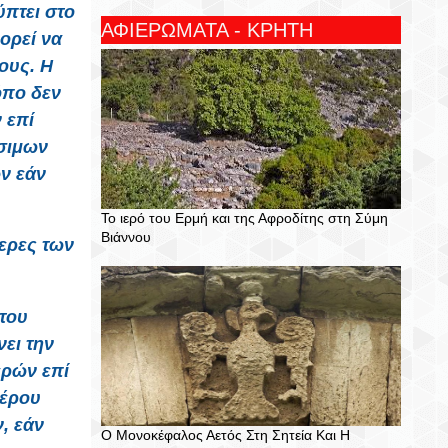
ύπτει στο
ΑΦΙΕΡΩΜΑΤΑ - ΚΡΗΤΗ
ορεί να
ους. Η
όπο δεν
 επί
άσιμων
ν εάν
Το ιερό του Ερμή και της Αφροδίτης στη Σύμη
Βιάννου
τερες των
 του
ει την
ερών επί
μέρου
, εάν
Ο Μονοκέφαλος Αετός Στη Σητεία Και Η