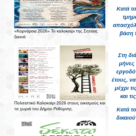
Κατά το
τμημ
απασχόλη
«Κορνάρεια 2026» Το καλοκαίρι της Σητείας
βάση τ
ξεκινά
Στη δι
μήνες 
εργοδότ
έτους, ν
μέχρι τ
και τ
Πολιτιστικό Καλοκαίρι 2026 στους οικισμούς και
τα χωριά του Δήμου Ρεθύμνης.
Κατά το
δικαιού