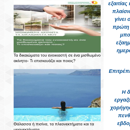
εξαιτίας
πλαίσι
γίνει
πρώτη 
μπο
εξαημ
ημερ
Τα δικαιώματα του ενοικιαστή σε ένα μισθωμένο
ακίνητο- Τι επισκευάζει και ποιος?
Επιτρέπε
Η δ
εργαζ
χορήγησ
πενθ
εβδο
Θάλασσα ή πισίνα, τα πλεονεκτήματα και τα
μειονεκτήματα