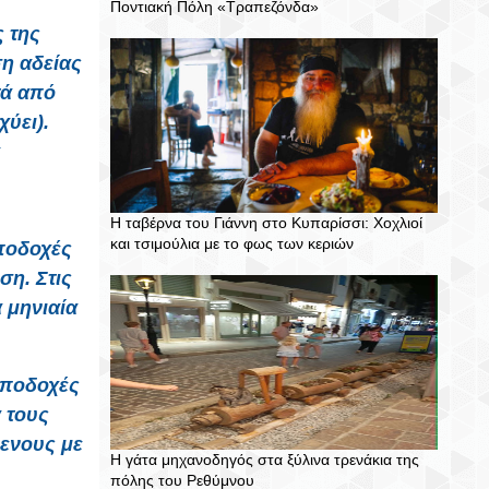
Ποντιακή Πόλη «Τραπεζόνδα»
ς της
ση αδείας
τά από
ύει).
Η ταβέρνα του Γιάννη στο Κυπαρίσσι: Χοχλιοί
και τσιμούλια με το φως των κεριών
αποδοχές
ση. Στις
 μηνιαία
 αποδοχές
α τους
μενους με
Η γάτα μηχανοδηγός στα ξύλινα τρενάκια της
πόλης του Ρεθύμνου