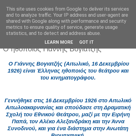
This site uses cookies from Google to deliver its services
and to analyze traffic. Your IP address and user-agent are
shared with Google along with performance and security
metrics to ensure quality of service, generate usage
statistics, and to detect and address abuse.
LEARN MORE
GOT IT
Δευτέρα 15 Ιουνίου 2026
Ο ηθοποιός Γιάννης Βογιατζής
Ο Γιάννης Βογιατζής (Αιτωλικό, 16 Δεκεμβρίου
1926) είναι Έλληνας ηθοποιός του θεάτρου και
του κινηματογράφου.
Γεννήθηκε στις 16 Δεκεμβρίου 1926 στο Αιτωλικό
Αιτωλοακαρνανίας και σπούδασε στη Δραματική
Σχολή του Εθνικού Θεάτρου, μαζί με την Ειρήνη
Παπά, τον Αλέκο Αλεξανδράκη και την Άννα
Συνοδινού, και για ένα διάστημα στην Ανωτάτη
Βιομηχανική.