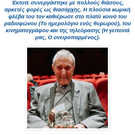
Έκτοτε συνεργάστηκε με πολλούς θιάσους,
αρκετές φορές ως θιασάρχης. Η πλούσια κωμική
φλέβα του τον καθιέρωσε στο πλατύ κοινό του
ραδιοφώνου (Το ημερολόγιο ενός θυρωρού), του
κινηματογράφου και της τηλεόρασης (Η γειτονιά
μας, Ο ονειροπαρμένος).