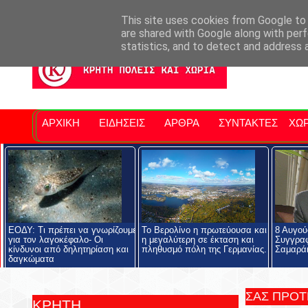
Σητειακά Νέα
Νομός Λασιθίου
Αγαπάμε Ρέθυμνο
Επ
This site uses cookies from Google to d
are shared with Google along with perf
statistics, and to detect and address 
ΑΡΧΙΚΗ
ΕΙΔΗΣΕΙΣ
ΑΡΘΡΑ
ΣΥΝΤΑΚΤΕΣ
ΧΩΡ
ΕΟΔΥ: Τι πρέπει να γνωρίζουμε
Το Βερολίνο η πρωτεύουσα και
8 Αυγού
για τον λαγοκέφαλο- Οι
η μεγαλύτερη σε έκταση και
Συγγρα
κίνδυνοι από δηλητηρίαση και
πληθυσμό πόλη της Γερμανίας.
Σαμαρά
δαγκώματα
ΣΑΣ ΠΡΟ
ΚΡΗΤΗ