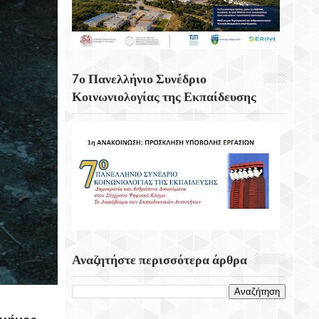
Τη Γνωστική Έκπτωση
Το Λιμάνι Του Ρότερνταμ
Hashimoto: Η «αόρατη» Πάθηση Πίσω
7ο Πανελλήνιο Συνέδριο
Από Την Κόπωση Και Την Έλλειψη
Κοινωνιολογίας της Εκπαίδευσης
Ενέργειας
7 Αυγούστου 2004 Εγκαινιάζεται Η
Γέφυρα Ρίου – Αντίρριου
Αναζητήστε περισσότερα άρθρα