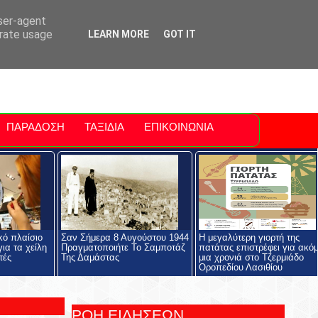
ti Polis
For Sale Sitia
Sitia Airport
user-agent
erate usage
LEARN MORE
GOT IT
ΠΑΡΑΔΟΣΗ
ΤΑΞΙΔΙΑ
ΕΠΙΚΟΙΝΩΝΙΑ
κό πλαίσιο
Σαν Σήμερα 8 Αυγούστου 1944
Η μεγαλύτερη γιορτή της
ια τα χείλη
Πραγματοποιήτε Το Σαμποτάζ
πατάτας επιστρέφει για ακό
τές
Της Δαμάστας
μια χρονιά στο Τζερμιάδο
Οροπεδίου Λασιθίου
ΡΟΗ ΕΙΔΗΣΕΩΝ