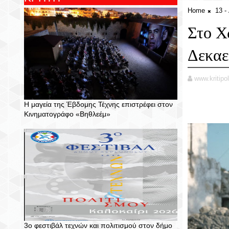
Home
13 
Στο Χ
Δεκαε
www.kritipol
Η μαγεία της Έβδομης Τέχνης επιστρέφει στον
Κινηματογράφο «Βηθλεέμ»
3ο φεστιβάλ τεχνών και πολιτισμού στον δήμο