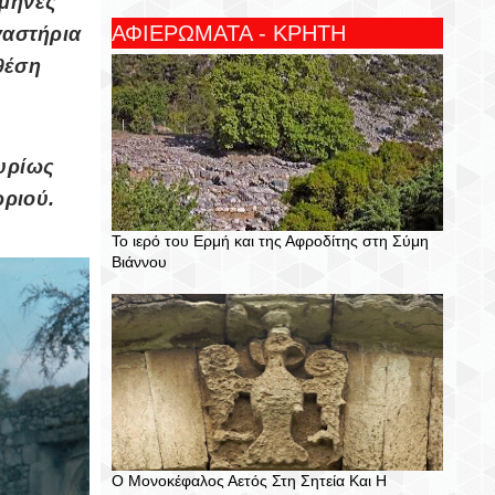
 μήνες
ΑΦΙΕΡΩΜΑΤΑ - ΚΡΗΤΗ
γαστήρια
 θέση
υρίως
ωριού.
Το ιερό του Ερμή και της Αφροδίτης στη Σύμη
Βιάννου
Ο Μονοκέφαλος Αετός Στη Σητεία Και Η