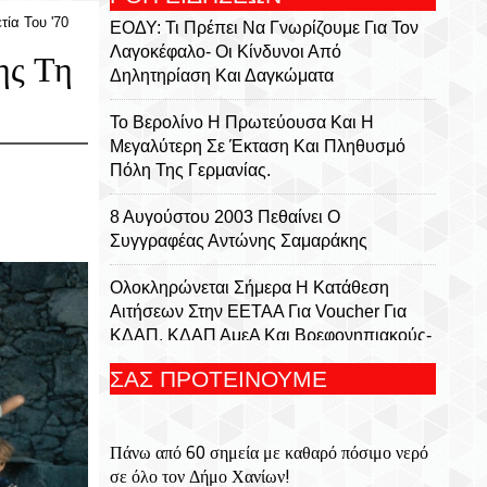
ία Του '70
ΕΟΔΥ: Τι Πρέπει Να Γνωρίζουμε Για Τον
Λαγοκέφαλο- Οι Κίνδυνοι Από
ης Τη
Δηλητηρίαση Και Δαγκώματα
Το Βερολίνο Η Πρωτεύουσα Και Η
Μεγαλύτερη Σε Έκταση Και Πληθυσμό
Πόλη Της Γερμανίας.
8 Αυγούστου 2003 Πεθαίνει Ο
Συγγραφέας Αντώνης Σαμαράκης
Ολοκληρώνεται Σήμερα Η Κατάθεση
Αιτήσεων Στην ΕΕΤΑΑ Για Voucher Για
ΚΔΑΠ, ΚΔΑΠ ΑμεΑ Και Βρεφονηπιακούς-
Παιδικούς Σταθμούς
ΣΑΣ ΠΡΟΤΕΙΝΟΥΜΕ
Κενά Στο Ρυθμιστικό Πλαίσιο Των
Καλλυντικών Για Τα Χείλη Εντοπίζουν
Πάνω από 60 σημεία με καθαρό πόσιμο νερό
Ερευνητές
σε όλο τον Δήμο Χανίων!