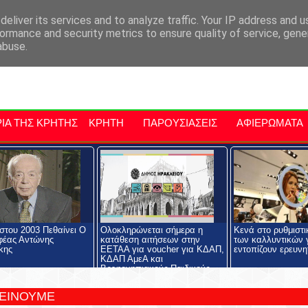
αρχία Μαλεβιζίου
Εκδηλώσεις Στην Κρήτη
Kriti Traveller
Kri
eliver its services and to analyze traffic. Your IP address and 
ormance and security metrics to ensure quality of service, gen
abuse.
ΙΑ ΤΗΣ ΚΡΗΤΗΣ
ΚΡΗΤΗ
ΠΑΡΟΥΣΙΑΣΕΙΣ
ΑΦΙΕΡΩΜΑΤΑ
στου 2003 Πεθαίνει Ο
Ολοκληρώνεται σήμερα η
Κενά στο ρυθμιστι
φέας Αντώνης
κατάθεση αιτήσεων στην
των καλλυντικών γ
κης
ΕΕΤΑΑ για voucher για ΚΔΑΠ,
εντοπίζουν ερευνη
ΚΔΑΠ ΑμεΑ και
Βρεφονηπιακούς-Παιδικούς
Σταθμούς
ΤΕΙΝΟΥΜΕ