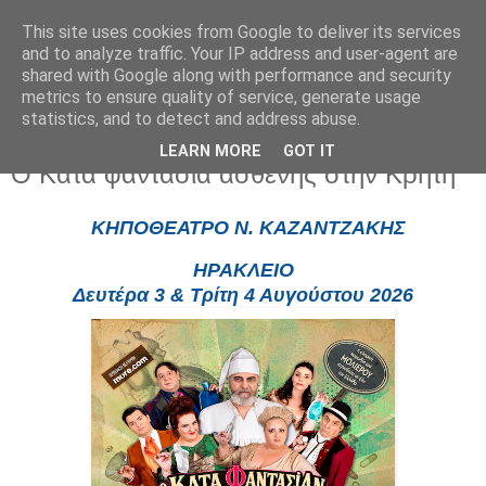
This site uses cookies from Google to deliver its services
and to analyze traffic. Your IP address and user-agent are
shared with Google along with performance and security
metrics to ensure quality of service, generate usage
statistics, and to detect and address abuse.
LEARN MORE
GOT IT
Πέμπτη 9 Ιουλίου 2026
Ο Κατά φαντασία ασθενής στην Κρήτη
ΚΗΠΟΘΕΑΤΡΟ Ν. ΚΑΖΑΝΤΖΑΚΗΣ
ΗΡΑΚΛΕΙΟ
Δευτέρα 3 & Τρίτη 4 Αυγούστου 2026