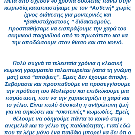
Μετά από σχεδόν 40 χρόνια δουλειάς πάνω στην
κωμωδία,καταπιαστήκαμε με τον “Ασθενή” χωρίς
ίχνος διάθεσης για μοντερνιές και
“βαθυστόχαστους ” διδακτισμούς.
Προσπαθήσαμε να εισπράξουμε την χαρά του
σκηνικού παιχνιδιού από το πρωτότυπο και να
την αποδώσουμε στον θίασο και στο κοινό.
Πολύ συχνά τα τελευταία χρόνια η κλασική
κωμική γραμματεία ταλαιπωρείται (κατά τη γνώμη
μας) από “απόψεις”. Εμείς δεν έχουμε άποψη.
Σεβόμαστε και προσπαθούμε να προσεγγίσουμε
την πρόθεση του Μολιέρου και επιδιώκουμε μια
παράσταση, που να την χαρακτηρίζει η χαρά και
το γέλιο. Είναι πολύ δύσκολη η ανθρώπινη ζωή
για να σηκώσει και “σκοτεινές” κωμωδίες. Εμείς
θέλουμε να οδηγούμε πάντα το κοινό στην
ανεμελιά και το γέλιο της παιδικότητας. Γιατί εδώ
που τα λέμε μόνο ένα παιδάκι μπορεί να δει ότι ο