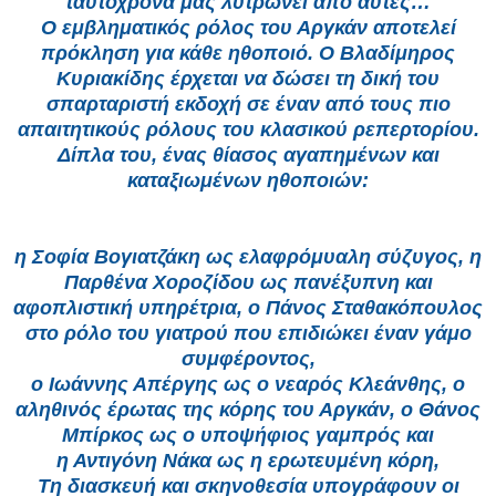
ταυτόχρονα μας λυτρώνει από αυτές…
Ο εμβληματικός ρόλος του Αργκάν αποτελεί
πρόκληση για κάθε ηθοποιό. Ο Βλαδίμηρος
Κυριακίδης έρχεται να δώσει τη δική του
σπαρταριστή εκδοχή σε έναν από τους πιο
απαιτητικούς ρόλους του κλασικού ρεπερτορίου.
Δίπλα του, ένας θίασος αγαπημένων και
καταξιωμένων ηθοποιών:
η Σοφία Βογιατζάκη ως ελαφρόμυαλη σύζυγος, η
Παρθένα Χοροζίδου ως πανέξυπνη και
αφοπλιστική υπηρέτρια, ο Πάνος Σταθακόπουλος
στο ρόλο του γιατρού που επιδιώκει έναν γάμο
συμφέροντος,
ο Ιωάννης Απέργης ως ο νεαρός Κλεάνθης, ο
αληθινός έρωτας της κόρης του Αργκάν, ο Θάνος
Μπίρκος ως ο υποψήφιος γαμπρός και
η Αντιγόνη Νάκα ως η ερωτευμένη κόρη,
Τη διασκευή και σκηνοθεσία υπογράφουν οι