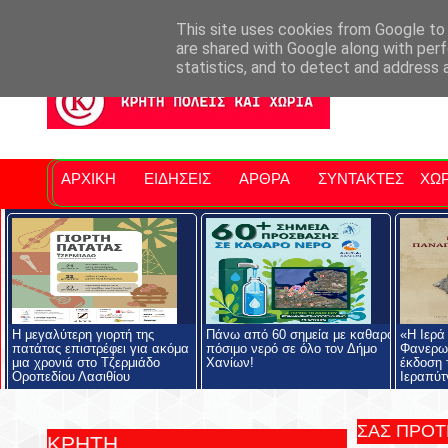
Σητειακά Νέα
Νομός Λασιθίου
Αγαπάμε Ρέθυμνο
Επ
This site uses cookies from Google to d
are shared with Google along with perf
statistics, and to detect and address 
ΑΡΧΙΚΗ
ΕΙΔΗΣΕΙΣ
ΑΡΘΡΑ
ΣΥΝΤΑΚΤΕΣ
ΧΩΡ
Η μεγαλύτερη γιορτή της
Πάνω από 60 σημεία με καθαρό
«Η Ιερά
πατάτας επιστρέφει για ακόμα
πόσιμο νερό σε όλο τον Δήμο
Φανερωμ
μια χρονιά στο Τζερμιάδο
Χανίων!
έκδοση 
Οροπεδίου Λασιθίου
Ιεραπύτ
ΣΑΣ ΠΡΟ
ΚΡΗΤΗ