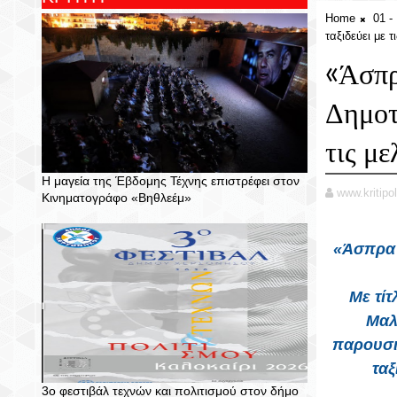
Home
01 
ταξιδεύει με 
«Άσπρ
Δημοτ
τις μ
Η μαγεία της Έβδομης Τέχνης επιστρέφει στον
www.kritipol
Κινηματογράφο «Βηθλεέμ»
«Άσπρα κ
Με τί
Μαλε
παρουσι
ταξ
3ο φεστιβάλ τεχνών και πολιτισμού στον δήμο