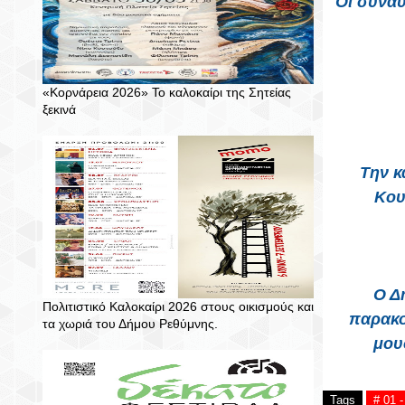
Οι συναυ
«Κορνάρεια 2026» Το καλοκαίρι της Σητείας
ξεκινά
Την κ
Κου
Ο Δ
Πολιτιστικό Καλοκαίρι 2026 στους οικισμούς και
παρακο
τα χωριά του Δήμου Ρεθύμνης.
μου
Tags
# 01 