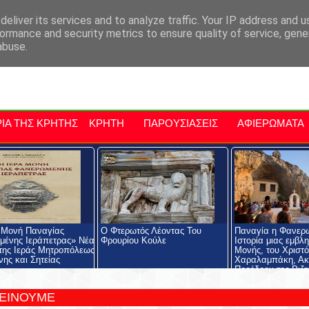
αρχία Μαλεβιζίου
Εκδηλώσεις Στην Κρήτη
Kriti Traveller
Kri
eliver its services and to analyze traffic. Your IP address and 
ormance and security metrics to ensure quality of service, gen
abuse.
ΙΑ ΤΗΣ ΚΡΗΤΗΣ
ΚΡΗΤΗ
ΠΑΡΟΥΣΙΑΣΕΙΣ
ΑΦΙΕΡΩΜΑΤΑ
 Μονή Παναγίας
Ο Φτερωτός Λέοντας Του
Παναγία η Φανερ
ένης Ιεράπετρας» Νέα
Φρουρίου Κούλε
Ιστορία μιας εμβλ
της Ιεράς Μητροπόλεως
Μονής, του Χριστ
νης και Σητείας
Χαραλαμπάκη, Ακ
Προέδρου της Ριζα
Εκκλησιαστικής Σχ
Ριζαρείου Ιδρύματ
ΤΕΙΝΟΥΜΕ