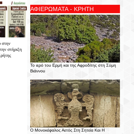
ΑΦΙΕΡΩΜΑΤΑ - ΚΡΗΤΗ
υ στην
την στήριξη
Κρήτης
Το ιερό του Ερμή και της Αφροδίτης στη Σύμη
Βιάννου
Ο Μονοκέφαλος Αετός Στη Σητεία Και Η