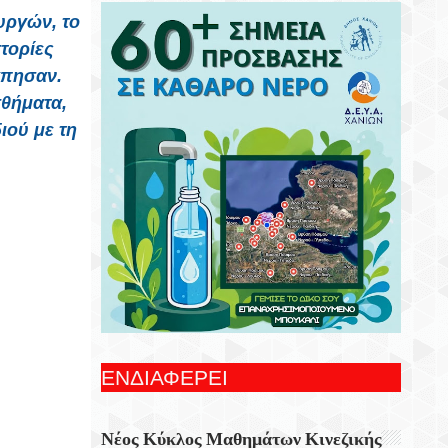
Συνεχίζονται Οι Δωρεάν Ξεναγήσεις Για
υργών, το
Ενήλικες Στη Δημοτική Πινακοθήκη
στορίες
Χανίων
άπησαν.
Γιορτή Εφτάζυμου Στην Κασταμονίτσα Με
σθήματα,
Την Στήριξη Της Περιφέρειας Κρήτης
ιού με τη
Οι Παραστάσεις Στα Κηποθέατρα Του
Δήμου Ηρακλείου,τη Δευτέρα 10
Αυγούστου 2026
Ξεκίνησε Η Ετήσια Έρευνα Επισκεπτών
Του Epaithros+ Για Τον Τουρισμό
Υπαίθρου Στην Ελλάδα
«Αυτοσχεδιασμοί» Με Τον Σωτήρη
Αλεξάκη Και Τον Αλέξανδρο Κανακάκη
ΕΝΔΙΑΦΕΡΕΙ
Εκθεση Ζωγραφικής «Η Χερσόνησος Με
Τα Μάτια Του H.P. Wyss»
Νέος Κύκλος Μαθημάτων Κινεζικής