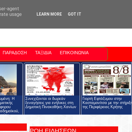
ti Polis
For Sale Sitia
Sitia Airport
user-agent
erate usage
LEARN MORE
GOT IT
ΠΑΡΑΔΟΣΗ
ΤΑΞΙΔΙΑ
ΕΠΙΚΟΙΝΩΝΙΑ
ωμένη: Η
Συνεχίζονται οι δωρεάν
Γιορτή Εφτάζυμου στην
ηματικής
ξεναγήσεις για ενήλικες στη
Κασταμονίτσα με την στήριξ
όφορου
Δημοτική Πινακοθήκη Χανίων
της Περιφέρειας Κρήτης
αδημαϊκού,
ρείου
ολής και του
ος
ΡΟΗ ΕΙΔΗΣΕΩΝ