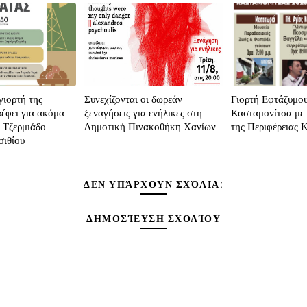
γιορτή της
Συνεχίζονται οι δωρεάν
Γιορτή Εφτάζυμο
ρέφει για ακόμα
ξεναγήσεις για ενήλικες στη
Κασταμονίτσα με 
ο Τζερμιάδο
Δημοτική Πινακοθήκη Χανίων
της Περιφέρειας 
σιθίου
ΔΕΝ ΥΠΆΡΧΟΥΝ ΣΧΌΛΙΑ:
ΔΗΜΟΣΊΕΥΣΗ ΣΧΟΛΊΟΥ