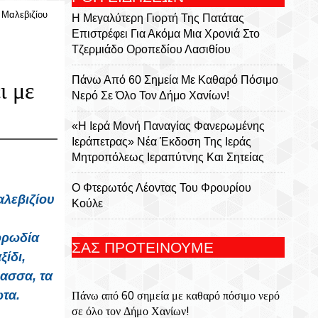
 Μαλεβιζίου
Η Μεγαλύτερη Γιορτή Της Πατάτας
Επιστρέφει Για Ακόμα Μια Χρονιά Στο
Τζερμιάδο Οροπεδίου Λασιθίου
Πάνω Από 60 Σημεία Με Καθαρό Πόσιμο
ι με
Νερό Σε Όλο Τον Δήμο Χανίων!
«Η Ιερά Μονή Παναγίας Φανερωμένης
Ιεράπετρας» Νέα Έκδοση Της Ιεράς
Μητροπόλεως Ιεραπύτνης Και Σητείας
Ο Φτερωτός Λέοντας Του Φρουρίου
αλεβιζίου
Κούλε
Παναγία Η Φανερωμένη: Η Ιστορία Μιας
ορωδία
ΣΑΣ ΠΡΟΤΕΙΝΟΥΜΕ
Εμβληματικής Μονής, Του Χριστόφορου
ξίδι,
Χαραλαμπάκη, Ακαδημαϊκού, Προέδρου
ασσα, τα
Της Ριζαρείου Εκκλησιαστικής Σχολής Και
ωτα.
Πάνω από 60 σημεία με καθαρό πόσιμο νερό
Του Ριζαρείου Ιδρύματος
σε όλο τον Δήμο Χανίων!