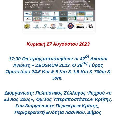
Κυριακή
27 Αυγούστου 2023
οι
17:30
Θα πραγματοποιηθούν οι 42
Δικταίοι
ος
Αγώνες – ZEUSRUN 2023.
Ο 29
Γύρος
Οροπεδίου 24.5
Km
& 6
Km
& 1.5
Km
& 700
m
&
50
m
.
Διοργάνωση: Πολιτιστικός Σύλλογος Ψυχρού «ο
Ξένιος Ζευς», Όμιλος Υπεραποστάσεων Κρήτης.
Συν-διοργάνωση: Περιφέρεια Κρήτης,
Περιφερειακή Ενότητα Λασιθίου, Δήμος