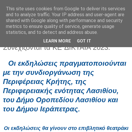
This site uses cookies from Google to deliver its services
and to analyze traffic. Your IP address and user-agent are
shared with Google along with performance and security
metrics to ensure quality of service, generate usage
statistics, and to detect and address abuse.
LEARN MORE
GOT IT
Τρίτη 15 Αυγούστου 2023
Συνεχίζονται τα ΚE΄ΔΙΚΤΑΙΑ 2023.
Οι εκδηλώσεις πραγματοποιούνται
με την συνδιοργάνωση της
Περιφέρειας Κρήτης, της
Περιφερειακής ενότητας Λασιθίου,
του Δήμο Οροπεδίου Λασιθίου και
του Δήμου Ιεράπετρας.
Οι εκδηλώσεις θα γίνουν στο επιβλητικό θεατράκι