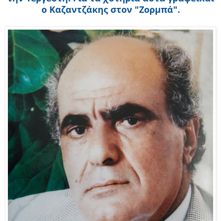
ο Καζαντζάκης στον "Ζορμπά".