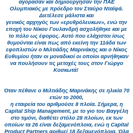
αγόρασαν και δημιούργησαν την ΠΑΕ
Ολυμπιακός με πρόεδρο τον Σταύρο Νταϊφά.
Διετέλεσε μάλιστα και
γενικός αρχηγός των «ερυθρόλευκων», ενώ την
εποχή του Νίκου Γουλανδρή ασχολήθηκε και με
το πόλο ως έφορος. Αυτό που ελάχιστοι
ίσως
θυμούνται είναι πως από εκείνη την 11άδα των
εφοπλιστών ο Μιλτιάδης Μαρινάκης και ο Νίκος
Ευθυμίου ήταν οι μοναδικοί οι
οποίοι αρνήθηκαν
να πουλήσουν τις μετοχές τους στον Γιώργο
Κοσκωτά!
Όταν πέθανε ο Μιλτιάδης Μαρινάκης σε ηλικία 70
ετών το 2000,
η εταιρεία του αριθμούσε 8 πλοία. Σήμερα, η
Capital Ship Μanagement, με το γιο του Βαγγέλη
στο τιμόνι, διαθέτει στόλο 28 πλοίων,
εκ των
οποίων τα 26 είναι δεξαμενόπλοια, ενώ η Capital
Ρroduct Ρartners αριθμεί 18 δεξαμενόπλοια. Όλα