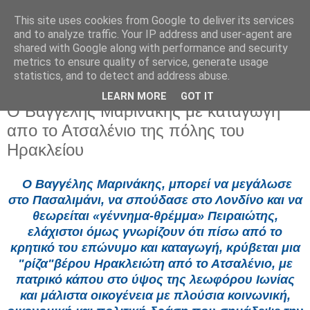
This site uses cookies from Google to deliver its services
and to analyze traffic. Your IP address and user-agent are
shared with Google along with performance and security
metrics to ensure quality of service, generate usage
statistics, and to detect and address abuse.
LEARN MORE
GOT IT
Σάββατο 24 Φεβρουαρίου 2024
Ο Βαγγέλης Μαρινάκης με καταγωγή
απο το Ατσαλένιο της πόλης του
Ηρακλείου
Ο
Βαγγέλ
ης Μαρινάκης, μπορεί να μεγάλωσε
στο Πασαλιμάνι, να σπούδασε στο Λονδίνο και να
θεωρείται «γέννημα-θρέμμα»
Πειραιώτης,
ελάχιστοι όμως γνωρίζουν ότι πίσω από το
κρητικό του επώνυμο και καταγωγή, κρύβεται μια
"ρίζα"
βέρου Ηρακλειώτη από το Ατσαλένιο, με
πατρικό κάπου στο ύψος της λεωφόρου Ιωνίας
και μάλιστα οικογένεια
με πλούσια κοινωνική,