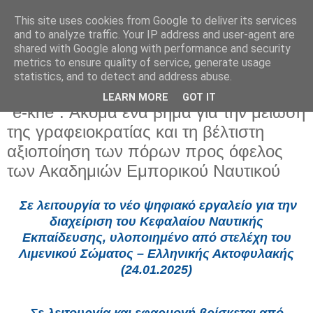
This site uses cookies from Google to deliver its services
and to analyze traffic. Your IP address and user-agent are
shared with Google along with performance and security
metrics to ensure quality of service, generate usage
statistics, and to detect and address abuse.
LEARN MORE
GOT IT
Παρασκευή 24 Ιανουαρίου 2025
“e-kne”: Ακόμα ένα βήμα για την μείωση
της γραφειοκρατίας και τη βέλτιστη
αξιοποίηση των πόρων προς όφελος
των Ακαδημιών Εμπορικού Ναυτικού
Σε λειτουργία το νέο ψηφιακό εργαλείο για την
διαχείριση του Κεφαλαίου Ναυτικής
Εκπαίδευσης, υλοποιημένο από στελέχη του
Λιμενικού Σώματος – Ελληνικής Ακτοφυλακής
(24.01.2025)