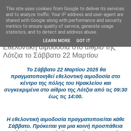
This site uses cookies from Google to deliver its services
and to analyze traffic. Your IP address and user-agent are
shared with Google along with performance and security
metrics to ensure quality of service, generate usage
statistics, and to detect and address abuse.
LEARN MORE
GOT IT
Πέμπτη 20 Μαρτίου 2025
Εθελοντική αιμοδοσία στο αίθριο της
Λότζια το Σάββατο 22 Μαρτίου
Το Σάββατο 22 Μαρτίου 2025 θα
πραγματοποιηθεί εθελοντική αιμοδοσία στο
κέντρο της πόλης του Ηρακλείου και
συγκεκριμένα στο αίθριο της Λότζια από τις 09:30
έως τις 14:00.
Η εθελοντική αιμοδοσία πραγματοποιείται κάθε
Σάββατο. Πρόκειται για μια κοινή προσπάθεια