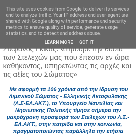
This site uses cookies from Google to deliver its services
and to analyze traffic. Your IP address and user-agent are
shared with Google along with performance and security
metrics to ensure quality of service, generate usage
statistics, and to detect and address abuse.
LEARN MORE
GOT IT
Πέμπτη 20 Μαρτίου 2025
Στέφανος Γκίκας: «Τιμούμε την θυσία
των Στελεχών μας που έπεσαν εν ώρα
καθήκοντος, υπηρετώντας τις αρχές και
τις αξίες του Σώματος»
Με αφορμή τα 106 χρόνια από την ίδρυση του
Λιμενικού Σώματος - Ελληνικής Ακτοφυλακής
(Λ.Σ-ΕΛ.ΑΚΤ.), το Υπουργείο Ναυτιλίας και
Νησιωτικής Πολιτικής τίμησε σήμερα την
μακρόχρονη προσφορά των Στελεχών του Λ.Σ.-
ΕΛ.ΑΚΤ., στην πατρίδα και στην κοινωνία,
πραγματοποιώντας παράλληλα την ετήσια