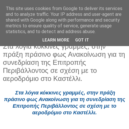
This site uses cookies from Google to deliver its services
and to analyze traffic. Your IP address and user-agent are
shared with Google along with performance and security
metrics to ensure quality of service, generate usage
statistics, and to detect and address abuse.
LEARN MORE
GOT IT
Τρίτη 18 Μαρτίου 2025
Στα λόγια κόκκινες γραμμές, στην
πράξη πράσινο φως Ανακοίνωση για τη
συνεδρίαση της Επιτροπής
Περιβάλλοντος σε σχέση με το
αεροδρόμιο στο Καστέλλι.
Στα λόγια κόκκινες γραμμές, στην πράξη
πράσινο φως Ανακοίνωση για τη συνεδρίαση της
Επιτροπής Περιβάλλοντος σε σχέση με το
αεροδρόμιο στο Καστέλλι.