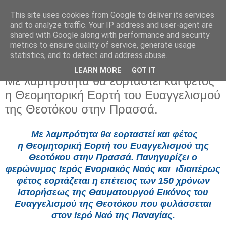
This site uses cookies from Google to deliver its services
and to analyze traffic. Your IP address and user-agent are
shared with Google along with performance and security
metrics to ensure quality of service, generate usage
statistics, and to detect and address abuse.
LEARN MORE
GOT IT
Τρίτη 18 Μαρτίου 2025
Με λαμπρότητα θα εορταστεί και φέτος
η Θεομητορική Εορτή του Ευαγγελισμού
της Θεοτόκου στην Πρασσά.
Με λαμπρότητα θα εορταστεί και φέτος
η
Θεομητορική Εορτή του Ευαγγελισμού της
Θεοτόκου στην Πρασσά
. Πανηγυρίζει ο
φερώνυμος Ιερός Ενοριακός Ναός και ιδιαιτέρως
φέτος εορτάζεται η επέτειος των 150 χρόνων
Ιστορήσεως της Θαυματουργού Εικόνος του
Ευαγγελισμού της Θεοτόκου που φυλάσσεται
στον Ιερό Ναό της Παναγίας.