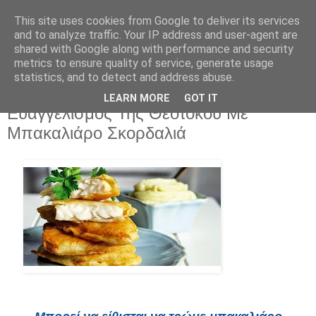
This site uses cookies from Google to deliver its services
and to analyze traffic. Your IP address and user-agent are
shared with Google along with performance and security
metrics to ensure quality of service, generate usage
statistics, and to detect and address abuse.
LEARN MORE
GOT IT
Τρίτη 25 Μαρτίου 2025
Ευαγγελισμός Της Θεοτόκου Με
Μπακαλιάρο Σκορδαλιά