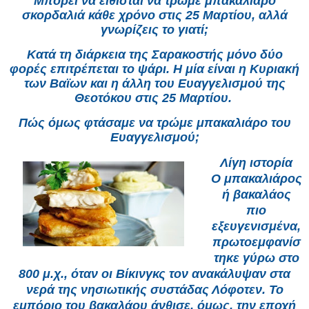
Μπορεί να είθισται να τρώμε μπακαλιάρο
σκορδαλιά κάθε χρόνο στις 25 Μαρτίου, αλλά
γνωρίζεις το γιατί;
Κατά τη διάρκεια της Σαρακοστής μόνο δύο
φορές επιτρέπεται το ψάρι. Η μία είναι η Κυριακή
των Βαϊων και η άλλη του Ευαγγελισμού της
Θεοτόκου στις 25 Μαρτίου.
Πώς όμως φτάσαμε να τρώμε μπακαλιάρο του
Ευαγγελισμού;
Λίγη ιστορία
Ο μπακαλιάρος
ή βακαλάος
πιο
εξευγενισμένα,
πρωτοεμφανίσ
τηκε γύρω στο
800 μ.χ., όταν οι Βίκινγκς τον ανακάλυψαν στα
νερά της νησιωτικής συστάδας Λόφοτεν. Το
εμπόριο του βακαλάου άνθισε, όμως, την εποχή