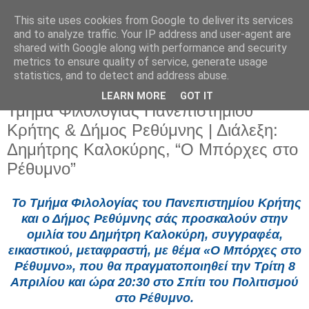
This site uses cookies from Google to deliver its services
and to analyze traffic. Your IP address and user-agent are
shared with Google along with performance and security
metrics to ensure quality of service, generate usage
statistics, and to detect and address abuse.
LEARN MORE
GOT IT
Πέμπτη 3 Απριλίου 2025
Τμήμα Φιλολογίας Πανεπιστημίου
Κρήτης & Δήμος Ρεθύμνης | Διάλεξη:
Δημήτρης Καλοκύρης, “Ο Μπόρχες στο
Ρέθυμνο”
Το Τμήμα Φιλολογίας του Πανεπιστημίου Κρήτης
και ο Δήμος Ρεθύμνης σάς προσκαλούν στην
ομιλία του Δημήτρη Καλοκύρη, συγγραφέα,
εικαστικού, μεταφραστή, με θέμα «Ο Μπόρχες στο
Ρέθυμνο», που θα πραγματοποιηθεί την Τρίτη 8
Απριλίου και ώρα 20:30 στο Σπίτι του Πολιτισμού
στο Ρέθυμνο.