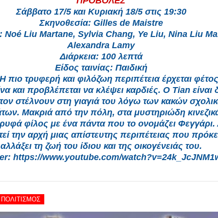
ΠΡΟΒΟΛΕΣ
Σάββατο 17/5 και Κυριακή 18/5 στις 19:30
Σκηνοθεσία: Gilles de Maistre
 Noé Liu Martane, Sylvia Chang, Ye Liu, Nina Liu Ma
Alexandra Lamy
Διάρκεια: 100 λεπτά
Είδος ταινίας: Παιδική
Η πιο τρυφερή και φιλόζωη περιπέτεια έρχεται φέτο
να και προβλέπεται να κλέψει καρδιές. Ο Tian είναι
 τον στέλνουν στη γιαγιά του λόγω των κακών σχολι
των. Μακριά από την πόλη, στα μυστηριώδη κινεζικ
κρυφά φίλος με ένα πάντα που το ονομάζει Φεγγάρι.
εί την αρχή μιας απίστευτης περιπέτειας που πρόκε
αλλάξει τη ζωή του ίδιου και της οικογένειάς του.
ler: https://www.youtube.com/watch?v=24k_JcJNM1
- ΠΟΛΙΤΙΣΜΟΣ