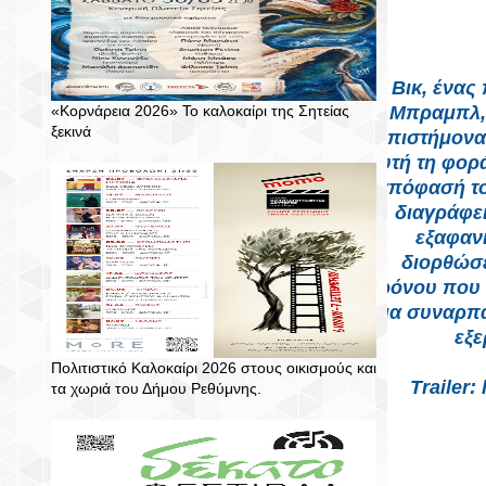
Ο Βικ, ένας
Μπραμπλ, 
«Κορνάρεια 2026» Το καλοκαίρι της Σητείας
ξεκινά
επιστήμονας
αυτή τη φορά
απόφασή το
διαγράφει
εξαφανι
διορθώσε
χρόνου που 
Μια συναρπα
εξε
Πολιτιστικό Καλοκαίρι 2026 στους οικισμούς και
Trailer
τα χωριά του Δήμου Ρεθύμνης.