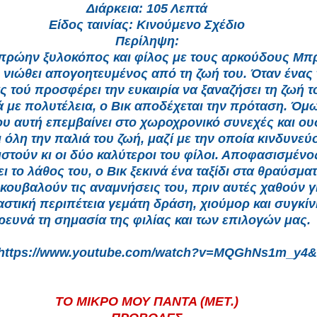
Διάρκεια: 105 Λεπτά
Είδος ταινίας: Κινούμενο Σχέδιο
Περίληψη:
 πρώην ξυλοκόπος και φίλος με τους αρκούδους Μπρ
νιώθει απογοητευμένος από τη ζωή του. Όταν ένας
 τού προσφέρει την ευκαιρία να ξαναζήσει τη ζωή τ
 με πολυτέλεια, ο Βικ αποδέχεται την πρόταση. Όμω
υ αυτή επεμβαίνει στο χωροχρονικό συνεχές και ου
 όλη την παλιά του ζωή, μαζί με την οποία κινδυνεύ
στούν κι οι δύο καλύτεροι του φίλοι. Αποφασισμένο
ι το λάθος του, ο Βικ ξεκινά ένα ταξίδι στα θραύσμα
κουβαλούν τις αναμνήσεις του, πριν αυτές χαθούν γ
στική περιπέτεια γεμάτη δράση, χιούμορ και συγκί
ρευνά τη σημασία της φιλίας και των επιλογών μας.
: https://www.youtube.com/watch?v=MQGhNs1m_y4&
ΤΟ ΜΙΚΡΟ ΜΟΥ ΠΑΝΤΑ (ΜΕΤ.)