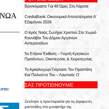
Βρισκόμαστε Για 48 Ώρες Στη Λάρισα
ΜΙΝΩΑ
CrediaBank: Οικονομικά Αποτελέσματα A’
Εξαμήνου 2026
Ο Ιερός Ναός Σωτήρα Χριστού Στο Χωριό
Κουνάβοι Του Δήμου Αρχανών
Αστερουσίων
5η Ετήσια Έκθεση – Γιορτή Κρητικών
Προϊόντων, Οικοτεχνίας & Χειροτεχνίας
Το Αρκαλοχώρι Γιόρτασε Τον Προστάτη
Και Πολιούχο Του – Λαμπρός Ο
Εορτασμός Της Μεταμορφώσεως Του
ΣΑΣ ΠΡΟΤΕΙΝΟΥΜΕ
Σωτήρος
 στο:
Για 5η Συνεχόμενη Χρονιά
Ξεκίνησε η προετοιμασία για τις ζαχαρωτές
Πραγματοποιήθηκε Με Μεγάλη Επιτυχία
μαντινάδες στο μοναστήρι της
Το Τουρνουά Μπάσκετ 3×3 «Μάρκος