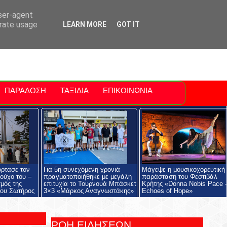
ti Polis
For Sale Sitia
Sitia Airport
user-agent
erate usage
LEARN MORE
GOT IT
ΠΑΡΑΔΟΣΗ
ΤΑΞΙΔΙΑ
ΕΠΙΚΟΙΝΩΝΙΑ
όρτασε τον
Για 5η συνεχόμενη χρονιά
Μάγεψε η μουσικοχορευτική
ούχο του –
πραγματοποιήθηκε με μεγάλη
παράσταση του Φεστιβάλ
μός της
επιτυχία το Τουρνουά Μπάσκετ
Κρήτης «Donna Nobis Pace 
ου Σωτήρος
3×3 «Μάρκος Αναγνωστάκης»
Echoes of Hope»
ΡΟΗ ΕΙΔΗΣΕΩΝ