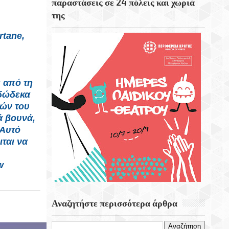
παραστάσεις σε 24 πόλεις και χωριά
της
Το Εκκλησάκι Του Τιμίου Σταυρού Στο
Στρούμπουλα
rtane,
6 Αυγούστου 1999 Φεύγει Απο Την Ζωή Η
Ρίτα Σακελαρίου
ς από τη
Eορτή Της Μεταμόρφωσης Του Σωτήρος
 δώδεκα
κών του
ά βουνά,
 Αυτό
ιται να
w
Αναζητήστε περισσότερα άρθρα