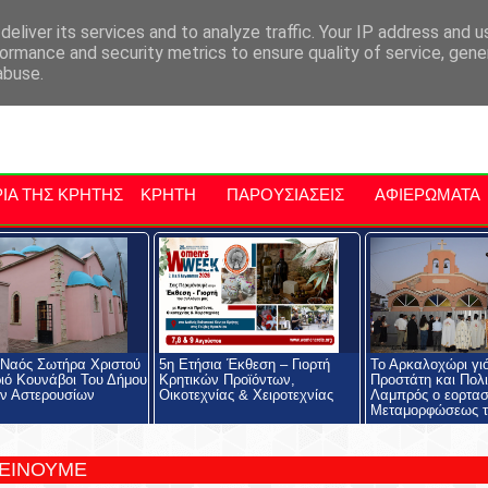
αρχία Μαλεβιζίου
Εκδηλώσεις Στην Κρήτη
Kriti Traveller
Kri
eliver its services and to analyze traffic. Your IP address and 
ormance and security metrics to ensure quality of service, gen
abuse.
ΙΑ ΤΗΣ ΚΡΗΤΗΣ
ΚΡΗΤΗ
ΠΑΡΟΥΣΙΑΣΕΙΣ
ΑΦΙΕΡΩΜΑΤΑ
 Ναός Σωτήρα Χριστού
5η Ετήσια Έκθεση – Γιορτή
Το Αρκαλοχώρι γι
ιό Κουνάβοι Του Δήμου
Κρητικών Προϊόντων,
Προστάτη και Πολι
ν Αστερουσίων
Οικοτεχνίας & Χειροτεχνίας
Λαμπρός ο εορτασ
Μεταμορφώσεως τ
ΤΕΙΝΟΥΜΕ