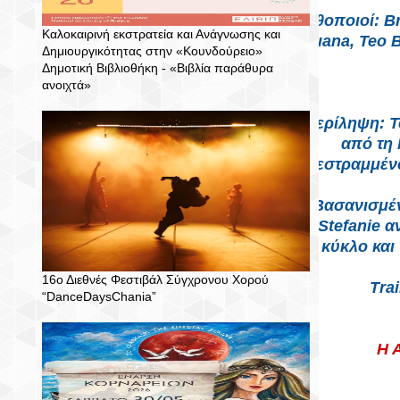
Ηθοποιοί: Br
Καλοκαιρινή εκστρατεία και Ανάγνωσης και
Juana, Teo B
Δημιουργικότητας στην «Κουνδούρειο»
Δημοτική Βιβλιοθήκη - «Βιβλία παράθυρα
ανοιχτά»
Περίληψη: Τ
από τη 
διεστραμμέν
Βασανισμέν
Stefanie 
κύκλο και
16ο Διεθνές Φεστιβάλ Σύγχρονου Χορού
Tra
“DanceDaysChania”
Η 