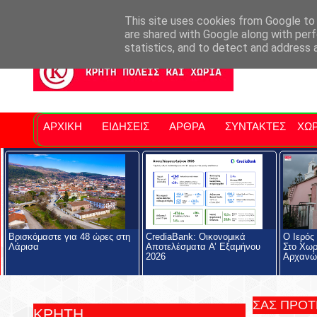
Σητειακά Νέα
Νομός Λασιθίου
Αγαπάμε Ρέθυμνο
Επ
This site uses cookies from Google to d
are shared with Google along with perf
statistics, and to detect and address 
ΑΡΧΙΚΗ
ΕΙΔΗΣΕΙΣ
ΑΡΘΡΑ
ΣΥΝΤΑΚΤΕΣ
ΧΩΡ
Βρισκόμαστε για 48 ώρες στη
CrediaBank: Οικονομικά
Ο Ιερός
Λάρισα
Αποτελέσματα A’ Εξαμήνου
Στο Χωρ
2026
Αρχανώ
ΣΑΣ ΠΡΟ
ΚΡΗΤΗ