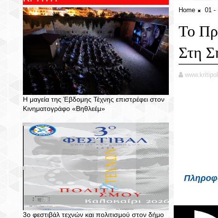
Home
01 
Το Π
Στη Σ
www.kritipol
Η μαγεία της Έβδομης Τέχνης επιστρέφει στον
Κινηματογράφο «Βηθλεέμ»
Πληροφο
3ο φεστιβάλ τεχνών και πολιτισμού στον δήμο