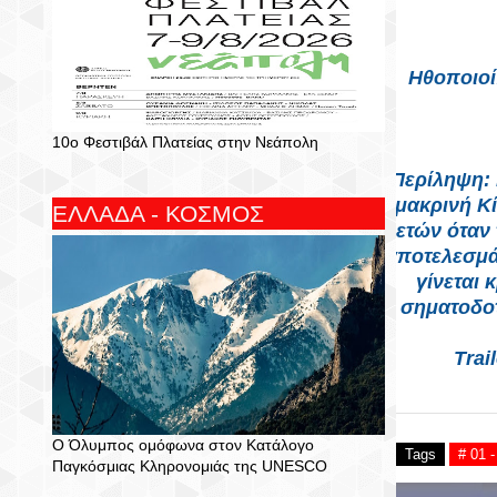
Ηθοποιοί:
10ο Φεστιβάλ Πλατείας στην Νεάπολη
Περίληψη: 
μακρινή Κί
ΕΛΛΑΔΑ - ΚΟΣΜΟΣ
ετών όταν
αποτελεσμά
γίνεται 
σηματοδοτ
Trai
Ο Όλυμπος ομόφωνα στον Κατάλογο
Tags
# 01 
Παγκόσμιας Κληρονομιάς της UNESCO