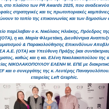
, στο πλαίσιο των PR Awards 2025, που αναδεικνύο
φαίες στρατηγικές και τις πρωτοποριακές καμπάνιε
νουν το τοπίο της επικοινωνίας και των δημοσίων
είο παρέλαβαν ο κ. Νικόλαος Ηλιάκης, Πρόεδρος τη
 (ΟΤΑ), η κα. Μαρία Φλεμετάκη, Διευθύντρια Αναπτυξ
μματισμού & Παρακολούθησης Επικινδύνων Αποβλή
ΣΑ A.E. (OTA) και Υπεύθυνη Πράξης (και συντάκτριας
ματος, καθώς και η κα. Ελένη Νικολακοπούλου της 
είας ΝΙΚΟΛΑΚΟΠΟΥΛΟΥ ΕΛΕΝΗ Μ. ΕΠΕ με διακριτικό
F και ο συνεργάτης της κ. Λευτέρης Παναγουλόπου
εταιρείας Left Graphic.