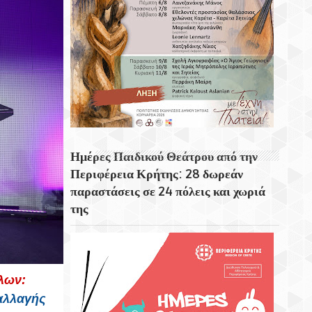
Η Μεσσήνη Η Τρίτη Μεγαλύτερη Πόλη Στη
Σικελία
Ο Σκορπιός Το Νησί Του Αριστοτέλη
Ωνάση
Το Φαινόμενο Φάτα Μοργκάνα
Ημέρες Παιδικού Θεάτρου από την
Περιφέρεια Κρήτης: 28 δωρεάν
παραστάσεις σε 24 πόλεις και χωριά
της
λων:
ταλλαγής