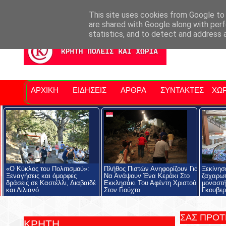
Σητειακά Νέα
Νομός Λασιθίου
Αγαπάμε Ρέθυμνο
Επ
This site uses cookies from Google to d
are shared with Google along with perf
statistics, and to detect and address 
ΑΡΧΙΚΗ
ΕΙΔΗΣΕΙΣ
ΑΡΘΡΑ
ΣΥΝΤΑΚΤΕΣ
ΧΩΡ
«Ο Κύκλος του Πολιτισμού»:
Πλήθος Πιστών Ανηφορίζουν Για
Ξεκίνησε
Ξεναγήσεις και όμορφες
Να Ανάψουν Ένα Κεράκι Στο
ζαχαρωτ
δράσεις σε Καστέλλι, Διαβαϊδέ
Εκκλησάκι Του Αφέντη Χριστού
μοναστή
και Λιλιανό
Στον Γιούχτα
Γκουβερ
ΣΑΣ ΠΡΟ
ΚΡΗΤΗ