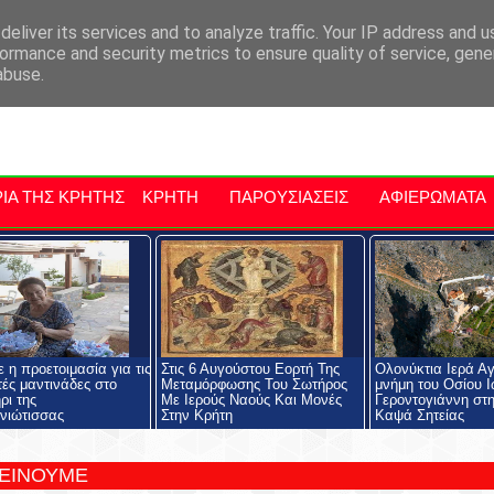
αρχία Μαλεβιζίου
Εκδηλώσεις Στην Κρήτη
Kriti Traveller
Kri
eliver its services and to analyze traffic. Your IP address and 
ormance and security metrics to ensure quality of service, gen
abuse.
ΙΑ ΤΗΣ ΚΡΗΤΗΣ
ΚΡΗΤΗ
ΠΑΡΟΥΣΙΑΣΕΙΣ
ΑΦΙΕΡΩΜΑΤΑ
 η προετοιμασία για τις
Στις 6 Αυγούστου Εορτή Της
Ολονύκτια Ιερά Αγ
ές μαντινάδες στο
Μεταμόρφωσης Του Σωτήρος
μνήμη του Οσίου 
ρι της
Με Ιερούς Ναούς Και Μονές
Γεροντογιάννη στ
νιώτισσας
Στην Κρήτη
Καψά Σητείας
ΤΕΙΝΟΥΜΕ