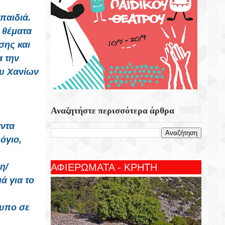
παιδιά.
 θέματα
ης και
 την
ου Χανίων
Αναζητήστε περισσότερα άρθρα
άντα
όγιο,
η/
ΑΦΙΕΡΩΜΑΤΑ - ΚΡΗΤΗ
ά για το
τυπο σε