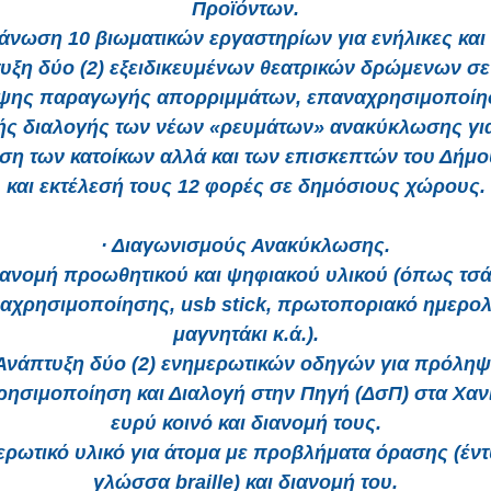
Προϊόντων.
γάνωση 10 βιωματικών εργαστηρίων για ενήλικες και 
τυξη δύο (2) εξειδικευμένων θεατρικών δρώμενων σε
ψης παραγωγής απορριμμάτων, επαναχρησιμοποίησ
ής διαλογής των νέων «ρευμάτων» ανακύκλωσης για
η των κατοίκων αλλά και των επισκεπτών του Δήμ
και εκτέλεσή τους 12 φορές σε δημόσιους χώρους.
· Διαγωνισμούς Ανακύκλωσης.
ιανομή προωθητικού και ψηφιακού υλικού (όπως τσ
αχρησιμοποίησης, usb stick, πρωτοποριακό ημερολ
μαγνητάκι κ.ά.).
 Ανάπτυξη δύο (2) ενημερωτικών οδηγών για πρόληψ
ησιμοποίηση και Διαλογή στην Πηγή (ΔσΠ) στα Χανι
ευρύ κοινό και διανομή τους.
ερωτικό υλικό για άτομα με προβλήματα όρασης (έν
γλώσσα braille) και διανομή του.