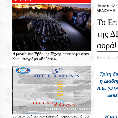
Home
48 
ΔΕΔΙΣΑ Α.Ε. (
Το Επ
της Δ
φορά!
Η μαγεία της Έβδομης Τέχνης επιστρέφει στον
www.kritipol
Κινηματογράφο «Βηθλεέμ»
Τρίτη δι
η Διαδη
Α.Ε. (ΟΤ
«Bes
3ο φεστιβάλ τεχνών και πολιτισμού στον δήμο
Η απο