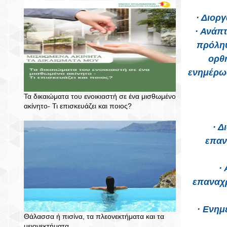
· Διορ
· Ανάπ
πρόλη
ορθ
ενημέρωσ
Τα δικαιώματα του ενοικιαστή σε ένα μισθωμένο
ακίνητο- Τι επισκευάζει και ποιος?
· Δ
επαν
·
επαναχρ
· Ενημ
Θάλασσα ή πισίνα, τα πλεονεκτήματα και τα
μειονεκτήματα