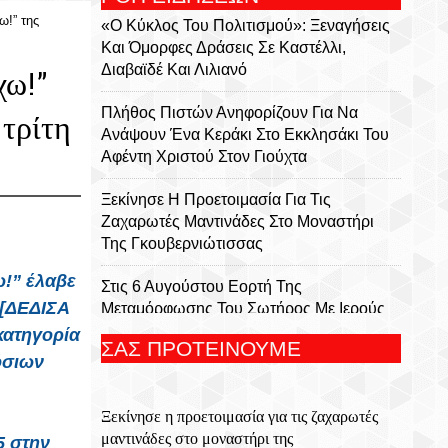
ω!” της
«Ο Κύκλος Του Πολιτισμού»: Ξεναγήσεις
Και Όμορφες Δράσεις Σε Καστέλλι,
Διαβαϊδέ Και Λιλιανό
χω!”
Πλήθος Πιστών Ανηφορίζουν Για Να
τρίτη
Ανάψουν Ένα Κεράκι Στο Εκκλησάκι Του
Αφέντη Χριστού Στον Γιούχτα
Ξεκίνησε Η Προετοιμασία Για Τις
Ζαχαρωτές Μαντινάδες Στο Μοναστήρι
Της Γκουβερνιώτισσας
ω!” έλαβε
Στις 6 Αυγούστου Εορτή Της
 [ΔΕΔΙΣΑ
Μεταμόρφωσης Του Σωτήρος Με Ιερούς
Ναούς Και Μονές Στην Κρήτη
κατηγορία
ΣΑΣ ΠΡΟΤΕΙΝΟΥΜΕ
όσιων
Ολονύκτια Ιερά Αγρυπνία Επί Τη Μνήμη
Του Οσίου Ιωσήφ Του Γεροντογιάννη Στην
Ξεκίνησε η προετοιμασία για τις ζαχαρωτές
Ιερά Μονή Καψά Σητείας
μαντινάδες στο μοναστήρι της
5 στην