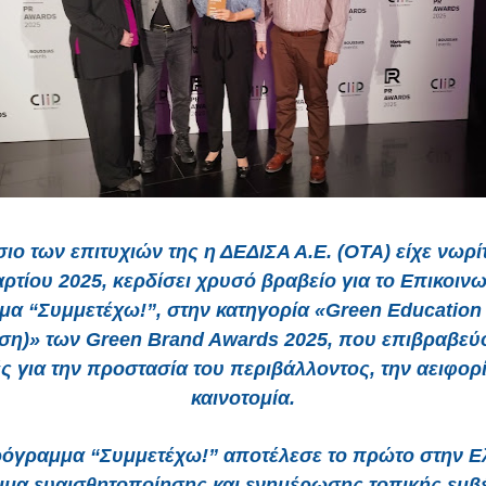
σιο των επιτυχιών της η ΔΕΔΙΣΑ Α.Ε. (ΟΤΑ) είχε νωρίτ
ρτίου 2025, κερδίσει χρυσό βραβείο για το Επικοιν
α “Συμμετέχω!”, στην κατηγορία «Green Education
ση)» των Green Brand Awards 2025, που επιβραβεύ
ς για την προστασία του περιβάλλοντος, την αειφορί
καινοτομία.
ρόγραμμα “Συμμετέχω!” αποτέλεσε το πρώτο στην Ε
μα ευαισθητοποίησης και ενημέρωσης τοπικής εμβέ