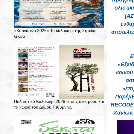
ολιστι
(ΑΣ
ενθα
«Κορνάρεια 2026» Το καλοκαίρι της Σητείας
αποτελεσ
ξεκινά
Ε
«Εξει
κοινού
ασ
«επι
Παρέμβ
Πολιτιστικό Καλοκαίρι 2026 στους οικισμούς και
RECODE τ
τα χωριά του Δήμου Ρεθύμνης.
Χανίων,