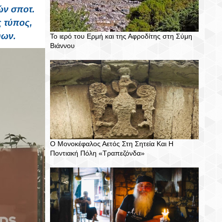
ών σποτ.
 τύπος,
ύων.
Το ιερό του Ερμή και της Αφροδίτης στη Σύμη
Βιάννου
Ο Μονοκέφαλος Αετός Στη Σητεία Και Η
Ποντιακή Πόλη «Τραπεζόνδα»