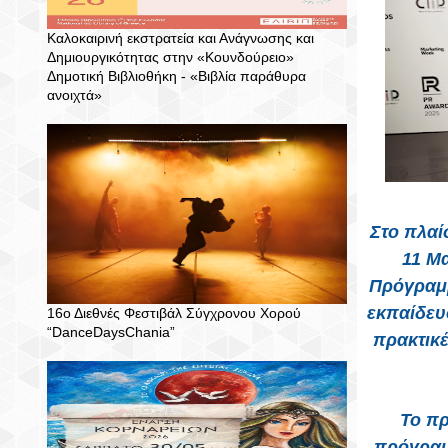
Καλοκαιρινή εκστρατεία και Ανάγνωσης και
Δημιουργικότητας στην «Κουνδούρειο»
Δημοτική Βιβλιοθήκη - «Βιβλία παράθυρα
ανοιχτά»
Στο πλαί
11 Μα
Πρόγραμμ
εκπαίδευ
16ο Διεθνές Φεστιβάλ Σύγχρονου Χορού
“DanceDaysChania”
πρακτικέ
Το π
πρόγραμ