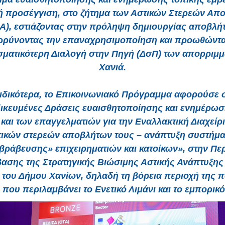
κή προσέγγιση, στο ζήτημα των Αστικών Στερεών Απ
Α), εστιάζοντας στην πρόληψη δημιουργίας αποβλή
ρρύνοντας την επαναχρησιμοποίηση και προωθώντα
ματικότερη Διαλογή στην Πηγή (ΔσΠ) των απορριμ
Χανιά.
ιδικότερα, το Επικοινωνιακό Πρόγραμμα αφορούσε 
δικευμένες Δράσεις ευαισθητοποίησης και ενημέρωσ
 και των επαγγελματιών για την Εναλλακτική Διαχείρ
τικών στερεών αποβλήτων τους – ανάπτυξη συστήμα
βράβευσης» επιχειρηματιών και κατοίκων», στην Πε
ασης της Στρατηγικής Βιώσιμης Αστικής Ανάπτυξης
ου Δήμου Χανίων, δηλαδή τη βόρεια περιοχή της 
 που περιλαμβάνει το Ενετικό Λιμάνι και το εμπορικό