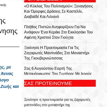
ικής
«Ο Κύκλος Του Πολιτισμού»: Ξεναγήσεις
Και Όμορφες Δράσεις Σε Καστέλλι,
Διαβαϊδέ Και Λιλιανό
ης
Πλήθος Πιστών Ανηφορίζουν Για Να
νησης
Ανάψουν Ένα Κεράκι Στο Εκκλησάκι Του
Αφέντη Χριστού Στον Γιούχτα
Ξεκίνησε Η Προετοιμασία Για Τις
Ζαχαρωτές Μαντινάδες Στο Μοναστήρι
Της Γκουβερνιώτισσας
ς, με
Στις 6 Αυγούστου Εορτή Της
 Άννας
Μεταμόρφωσης Του Σωτήρος Με Ιερούς
Ναούς Και Μονές Στην Κρήτη
λλογο
ΣΑΣ ΠΡΟΤΕΙΝΟΥΜΕ
 Ζωής και
Ολονύκτια Ιερά Αγρυπνία Επί Τη Μνήμη
Του Οσίου Ιωσήφ Του Γεροντογιάννη Στην
Ξεκίνησε η προετοιμασία για τις ζαχαρωτές
Ιερά Μονή Καψά Σητείας
μαντινάδες στο μοναστήρι της