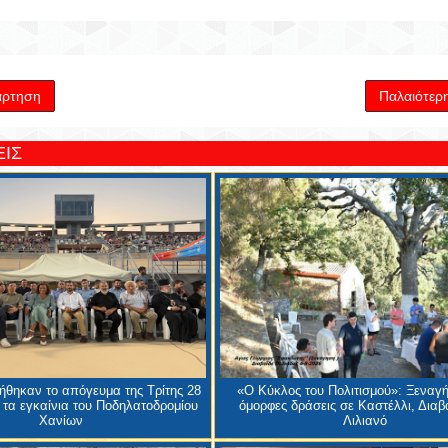
άρτηση
Παλαιότερ
ΙΣ
θηκαν το απόγευμα της Τρίτης 28
«Ο Κύκλος του Πολιτισμού»: Ξεναγή
 τα εγκαίνια του Ποδηλατοδρομίου
όμορφες δράσεις σε Καστέλλι, Διαβα
Χανίων
Λιλιανό