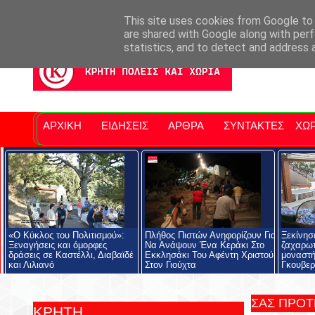
Σητειακά Νέα
Νομός Λασιθίου
Αγαπάμε Ρέθυμνο
Επ
This site uses cookies from Google to d
are shared with Google along with perf
statistics, and to detect and address 
ΑΡΧΙΚΗ
ΕΙΔΗΣΕΙΣ
ΑΡΘΡΑ
ΣΥΝΤΑΚΤΕΣ
ΧΩΡ
«Ο Κύκλος του Πολιτισμού»:
Πλήθος Πιστών Ανηφορίζουν Για
Ξεκίνησε
Ξεναγήσεις και όμορφες
Να Ανάψουν Ένα Κεράκι Στο
ζαχαρωτ
δράσεις σε Καστέλλι, Διαβαϊδέ
Εκκλησάκι Του Αφέντη Χριστού
μοναστή
και Λιλιανό
Στον Γιούχτα
Γκουβερ
ΣΑΣ ΠΡΟ
ΚΡΗΤΗ