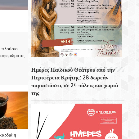
Η Μεσσήνη Η Τρίτη Μεγαλύτερη Πόλη Στη
T
E
T
E
Σικελία
N
T
Ο Σκορπιός Το Νησί Του Αριστοτέλη
Ωνάση
Το Φαινόμενο Φάτα Μοργκάνα
, πλούσιο
 αφιερώματα,
Ημέρες Παιδικού Θεάτρου από την
Περιφέρεια Κρήτης: 28 δωρεάν
παραστάσεις σε 24 πόλεις και χωριά
της
καρδιά η