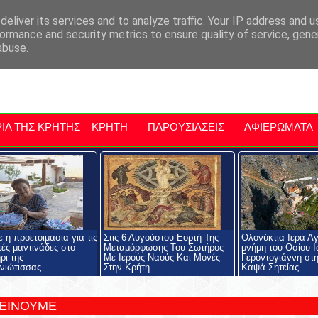
αρχία Μαλεβιζίου
Εκδηλώσεις Στην Κρήτη
Kriti Traveller
Kri
eliver its services and to analyze traffic. Your IP address and 
ormance and security metrics to ensure quality of service, gen
abuse.
ΙΑ ΤΗΣ ΚΡΗΤΗΣ
ΚΡΗΤΗ
ΠΑΡΟΥΣΙΑΣΕΙΣ
ΑΦΙΕΡΩΜΑΤΑ
 η προετοιμασία για τις
Στις 6 Αυγούστου Εορτή Της
Ολονύκτια Ιερά Αγ
ές μαντινάδες στο
Μεταμόρφωσης Του Σωτήρος
μνήμη του Οσίου 
ρι της
Με Ιερούς Ναούς Και Μονές
Γεροντογιάννη στ
νιώτισσας
Στην Κρήτη
Καψά Σητείας
ΤΕΙΝΟΥΜΕ