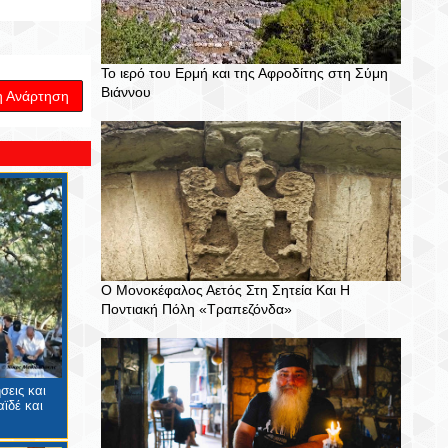
Το ιερό του Ερμή και της Αφροδίτης στη Σύμη
Βιάννου
η Ανάρτηση
Ο Μονοκέφαλος Αετός Στη Σητεία Και Η
Ποντιακή Πόλη «Τραπεζόνδα»
σεις και
ϊδέ και