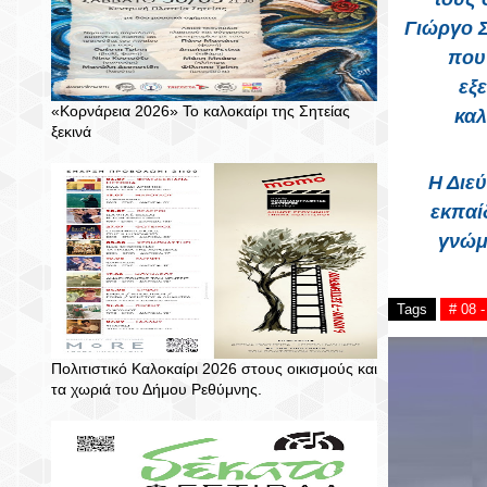
Γιώργο Σ
που
εξε
«Κορνάρεια 2026» Το καλοκαίρι της Σητείας
καλ
ξεκινά
Η Διε
εκπαί
γνώμ
Tags
# 08 
Πολιτιστικό Καλοκαίρι 2026 στους οικισμούς και
τα χωριά του Δήμου Ρεθύμνης.