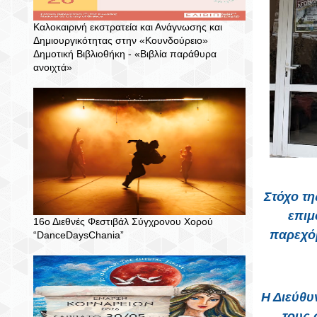
Καλοκαιρινή εκστρατεία και Ανάγνωσης και
Δημιουργικότητας στην «Κουνδούρειο»
Δημοτική Βιβλιοθήκη - «Βιβλία παράθυρα
ανοιχτά»
Στόχο τη
επιμ
16ο Διεθνές Φεστιβάλ Σύγχρονου Χορού
παρεχόμ
“DanceDaysChania”
Η Διεύθυ
τους 