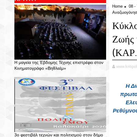
Home
08 -
Αναζωογόνηση
Κύκλο
Ζωής 
(ΚΑΡ.
Η μαγεία της Έβδομης Τέχνης επιστρέφει στον
www.kritipol
Κινηματογράφο «Βηθλεέμ»
Η
Δι
πρωτο
Ελευ
Ρεθύμνου
3ο φεστιβάλ τεχνών και πολιτισμού στον δήμο