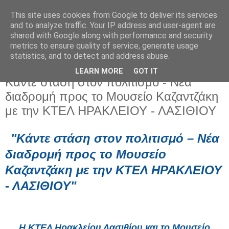
This site uses cookies from Google to deliver its services
and to analyze traffic. Your IP address and user-agent are
shared with Google along with performance and security
metrics to ensure quality of service, generate usage
statistics, and to detect and address abuse.
LEARN MORE
GOT IT
Παρασκευή 6 Ιουνίου 2025
Κάντε στάση στον πολιτισμό - Νέα
διαδρομή προς το Μουσείο Καζαντζάκη
με την ΚΤΕΛ ΗΡΑΚΛΕΙΟΥ - ΛΑΣΙΘΙΟΥ
"Κάντε στάση στον πολιτισμό – Νέα
διαδρομή προς το Μουσείο
Καζαντζάκη με την ΚΤΕΛ ΗΡΑΚΛΕΙΟΥ
- ΛΑΣΙΘΙΟΥ"
Η ΚΤΕΛ Ηρακλείου Λασιθίου και το Μουσείο