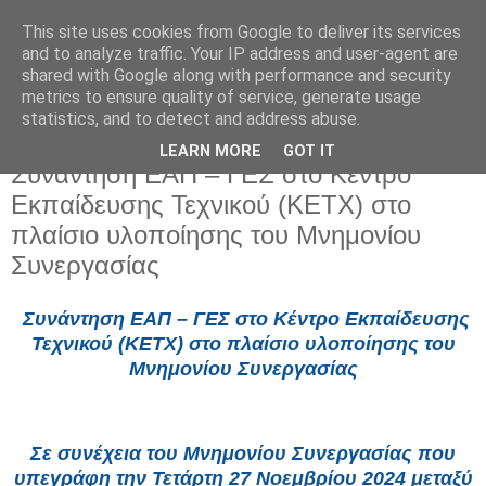
This site uses cookies from Google to deliver its services
and to analyze traffic. Your IP address and user-agent are
shared with Google along with performance and security
metrics to ensure quality of service, generate usage
statistics, and to detect and address abuse.
LEARN MORE
GOT IT
Παρασκευή 6 Ιουνίου 2025
Συνάντηση ΕΑΠ – ΓΕΣ στο Κέντρο
Εκπαίδευσης Τεχνικού (ΚΕΤΧ) στο
πλαίσιο υλοποίησης του Μνημονίου
Συνεργασίας
Συνάντηση ΕΑΠ – ΓΕΣ στο Κέντρο Εκπαίδευσης
Τεχνικού (ΚΕΤΧ) στο πλαίσιο υλοποίησης του
Μνημονίου Συνεργασίας
Σε συνέχεια του Μνημονίου Συνεργασίας που
υπεγράφη την Τετάρτη 27 Νοεμβρίου 2024 μεταξύ