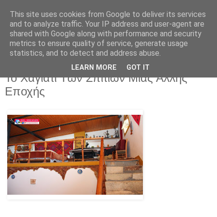
This site uses cookies from Google to deliver its services
and to analyze traffic. Your IP address and user-agent are
shared with Google along with performance and security
metrics to ensure quality of service, generate usage
statistics, and to detect and address abuse.
LEARN MORE
GOT IT
Τρίτη 17 Ιουνίου 2025
Το Χαγιάτι Των Σπιτιών Μιας Άλλης
Εποχής