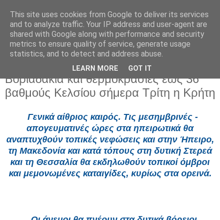
This site uses cookies from Google to deliver its services
and to analyze traffic. Your IP address and user-agent are
shared with Google along with performance and security
metrics to ensure quality of service, generate usage
statistics, and to detect and address abuse.
LEARN MORE
GOT IT
Τρίτη 15 Ιουλίου 2025
Βοριαδάκια και θερμοκρασίες έως 36
βαθμούς Κελσίου σήμερα Τρίτη η Κρήτη
Γενικά αίθριος καιρός. Τις μεσημβρινές -
απογευματινές ώρες στα ηπειρωτικά θα
αναπτυχθούν τοπικές νεφώσεις και στην Ήπειρο,
τη Μακεδονία και κατά τόπους στη δυτική Στερεά
και τη Θεσσαλία θα εκδηλωθούν τοπικοί όμβροι
και μεμονωμένες καταιγίδες, κυρίως στα ορεινά.
Οι άνεμοι θα πνέουν στα δυτικά βόρειοι