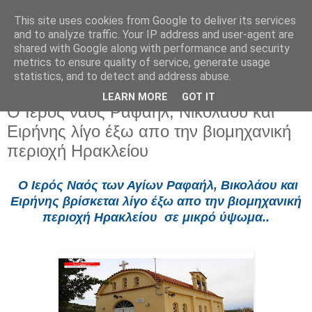
This site uses cookies from Google to deliver its services
and to analyze traffic. Your IP address and user-agent are
shared with Google along with performance and security
metrics to ensure quality of service, generate usage
statistics, and to detect and address abuse.
LEARN MORE
GOT IT
Τετάρτη 23 Ιουλίου 2025
Ο Ιερός ναός Ραφαήλ, Νικολάου και
Ειρήνης λίγο έξω απο την βιομηχανική
περιοχή Ηρακλείου
Ο Ιερός Ναός των Αγίων Ραφαήλ, Βικολάου και
Ειρήνης βρίσκεται λίγο έξω απο την βιομηχανική
περιοχή Ηρακλείου
σε μικρό ύψωμα
..