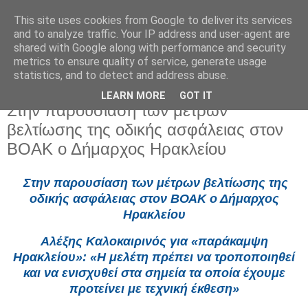
This site uses cookies from Google to deliver its services
and to analyze traffic. Your IP address and user-agent are
shared with Google along with performance and security
metrics to ensure quality of service, generate usage
statistics, and to detect and address abuse.
LEARN MORE
GOT IT
Δευτέρα 21 Ιουλίου 2025
Στην παρουσίαση των μέτρων
βελτίωσης της οδικής ασφάλειας στον
ΒΟΑΚ ο Δήμαρχος Ηρακλείου
Στην παρουσίαση των μέτρων βελτίωσης της
οδικής ασφάλειας στον ΒΟΑΚ ο Δήμαρχος
Ηρακλείου
Αλέξης Καλοκαιρινός για «παράκαμψη
Ηρακλείου»: «Η μελέτη πρέπει να τροποποιηθεί
και να ενισχυθεί στα σημεία τα οποία έχουμε
προτείνει με τεχνική έκθεση»