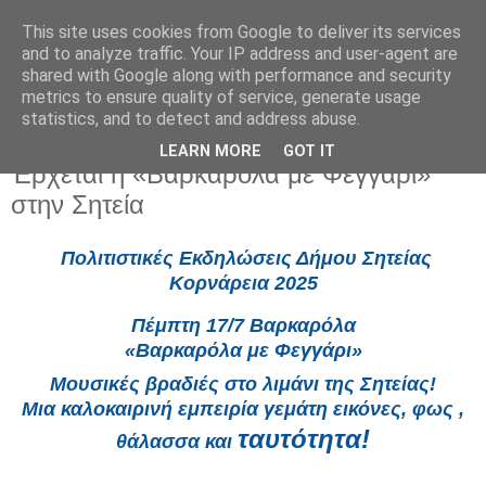
This site uses cookies from Google to deliver its services
and to analyze traffic. Your IP address and user-agent are
shared with Google along with performance and security
metrics to ensure quality of service, generate usage
statistics, and to detect and address abuse.
LEARN MORE
GOT IT
Πέμπτη 10 Ιουλίου 2025
Έρχεται η «Βαρκαρόλα με Φεγγάρι»
στην Σητεία
Πολιτιστικές Εκδηλώσεις Δήμου Σητείας
Κορνάρεια 2025
Πέμπτη 17/7 Βαρκαρόλα
«Βαρκαρόλα με Φεγγάρι»
Μουσικές βραδιές στο λιμάνι της Σητείας!
Μια καλοκαιρινή εμπειρία γεμάτη εικόνες, φως ,
ταυτότητα!
θάλασσα και