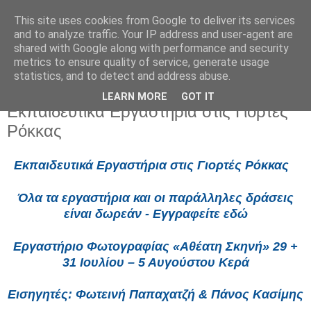
This site uses cookies from Google to deliver its services
and to analyze traffic. Your IP address and user-agent are
shared with Google along with performance and security
metrics to ensure quality of service, generate usage
statistics, and to detect and address abuse.
LEARN MORE
GOT IT
Τετάρτη 23 Ιουλίου 2025
Εκπαιδευτικά Εργαστήρια στις Γιορτές
Ρόκκας
Εκπαιδευτικά Εργαστήρια στις Γιορτές Ρόκκας
Όλα τα εργαστήρια και οι παράλληλες δράσεις
είναι δωρεάν - Εγγραφείτε εδώ
Εργαστήριο Φωτογραφίας «Αθέατη Σκηνή» 29 +
31 Ioυλίου – 5 Αυγούστου Κερά
Εισηγητές: Φωτεινή Παπαχατζή & Πάνος Κασίμης