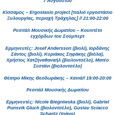
7 Αυγούστου
Κίσσαμος – Ergostasio project [παλιό εργοστάσιο
Ξυλουργίας, περιοχή Τράχηλας] // 21:00-22:00
Ρεσιτάλ Μουσικής Δωματίου – Κουιντέτο
εγχόρδων του Σούμπερτ
Ερμηνευτές: Josef Andersson (βιολί), Ιορδάνης
Σάντος (βιολί), Κυριάκος Σηφάκης (βιόλα),
Χρήστος Χατζηναθαναήλ (βιολοντσέλο), Ματέο
Σεστάνι (βιολοντσέλο)
Θέατρο Μίκης Θεοδωράκης – Χανιά// 19:00-20:00
Ρεσιτάλ Μουσικής Δωματίου
Ερμηνευτές: Nicole Biegniwska (βιολί), Gabriel
Punsvik Gluch (βιολοντσέλο), Gustav Sciacco
Schantz (πιάνο)