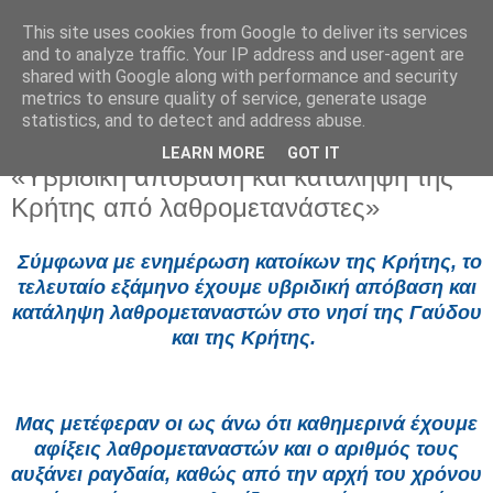
This site uses cookies from Google to deliver its services
and to analyze traffic. Your IP address and user-agent are
shared with Google along with performance and security
metrics to ensure quality of service, generate usage
statistics, and to detect and address abuse.
LEARN MORE
GOT IT
Παρασκευή 25 Ιουλίου 2025
«Υβριδική απόβαση και κατάληψη της
Κρήτης από λαθρομετανάστες»
Σύμφωνα με ενημέρωση κατοίκων της Κρήτης, το
τελευταίο εξάμηνο έχουμε υβριδική απόβαση και
κατάληψη λαθρομεταναστών στο νησί της Γαύδου
και της Κρήτης.
Μας μετέφεραν οι ως άνω ότι καθημερινά έχουμε
αφίξεις λαθρομεταναστών και ο αριθμός τους
αυξάνει ραγδαία, καθώς από την αρχή του χρόνου