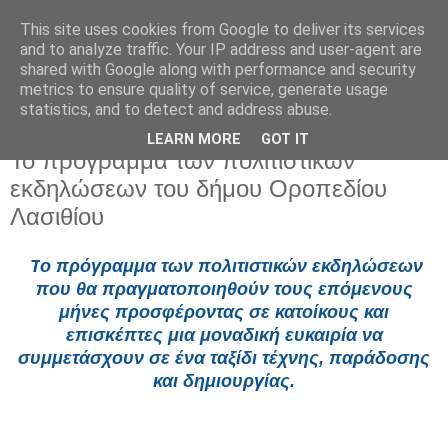
This site uses cookies from Google to deliver its services
and to analyze traffic. Your IP address and user-agent are
shared with Google along with performance and security
metrics to ensure quality of service, generate usage
statistics, and to detect and address abuse.
LEARN MORE
GOT IT
Παρασκευή 25 Ιουλίου 2025
Το πρόγραμμα των πολιτιστικών
εκδηλώσεων του δήμου Οροπεδίου
Λασιθίου
Τ
ο πρόγραμμα των πολιτιστικών εκδηλώσεων
που θα πραγματοποιηθούν τους επόμενους
μήνες προσφέροντας σε κατοίκους και
επισκέπτες μια
μοναδική ευκαιρία να
συμμετάσχουν σε ένα ταξίδι τέχνης, παράδοσης
και δημιουργίας.