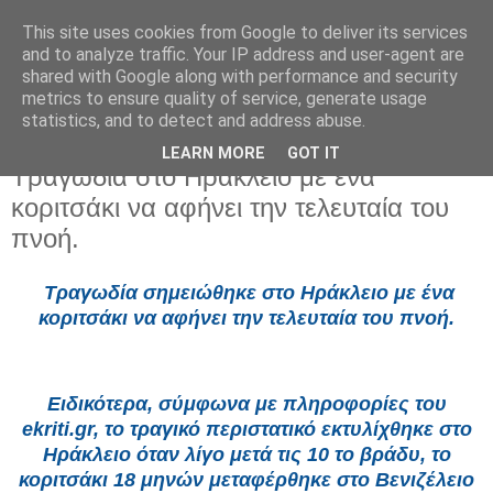
This site uses cookies from Google to deliver its services
and to analyze traffic. Your IP address and user-agent are
shared with Google along with performance and security
metrics to ensure quality of service, generate usage
statistics, and to detect and address abuse.
LEARN MORE
GOT IT
Παρασκευή 25 Ιουλίου 2025
Τραγωδία στο Ηράκλειο με ένα
κοριτσάκι να αφήνει την τελευταία του
πνοή.
Τραγωδία σημειώθηκε στο Ηράκλειο με ένα
κοριτσάκι να αφήνει την τελευταία του πνοή.
Ειδικότερα, σύμφωνα με πληροφορίες του
ekriti.gr, το τραγικό περιστατικό εκτυλίχθηκε στο
Ηράκλειο όταν λίγο μετά τις 10 το βράδυ, το
κοριτσάκι 18 μηνών μεταφέρθηκε στο Βενιζέλειο