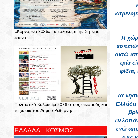
κιτρινο
«Κορνάρεια 2026» Το καλοκαίρι της Σητείας
ξεκινά
Η χώρ
ερπετών
οκτώ από
τρία ε
φίδια,
Τα νησι
Ελλάδα 
Πολιτιστικό Καλοκαίρι 2026 στους οικισμούς και
τα χωριά του Δήμου Ρεθύμνης.
βρί
Πελοπόν
ενώ από
ΕΛΛΑΔΑ - ΚΟΣΜΟΣ
στις 