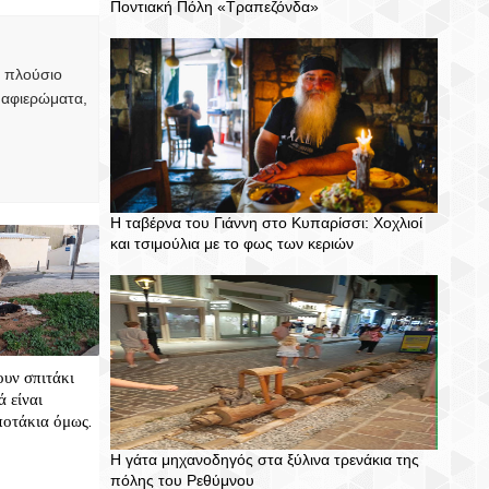
Ποντιακή Πόλη «Τραπεζόνδα»
, πλούσιο
 αφιερώματα,
Η ταβέρνα του Γιάννη στο Κυπαρίσσι: Χοχλιοί
και τσιμούλια με το φως των κεριών
ουν σπιτάκι
ά είναι
ποτάκια όμως.
Η γάτα μηχανοδηγός στα ξύλινα τρενάκια της
πόλης του Ρεθύμνου