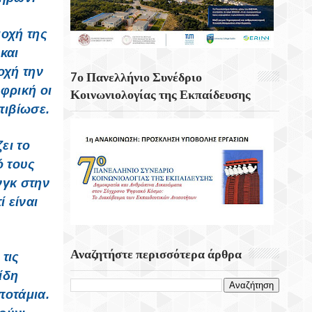
Αιτήσεων Στην ΕΕΤΑΑ Για Voucher Για
ΚΔΑΠ, ΚΔΑΠ ΑμεΑ Και Βρεφονηπιακούς-
ιοχή της
Παιδικούς Σταθμούς
και
οχή την
Κενά Στο Ρυθμιστικό Πλαίσιο Των
7ο Πανελλήνιο Συνέδριο
Καλλυντικών Για Τα Χείλη Εντοπίζουν
φρική οι
Κοινωνιολογίας της Εκπαίδευσης
Ερευνητές
πιβίωσε.
Σαν Σήμερα 8 Αυγούστου 1944
ει το
Πραγματοποιήτε Το Σαμποτάζ Της
Δαμάστας
ό τους
νγκ στην
 είναι
Αναζητήστε περισσότερα άρθρα
τις
ίδη
ποτάμια.