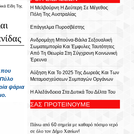
ικά Είδη Της
Η Μελβούρνη Η Δεύτερη Σε Μέγεθος
Πόλη Της Αυστραλίας
αι
Επάγγελμα Πυροσβέστης
νίδας
Ανδρομάχη Μπούνα-Βάιλα Σεξουαλική
Σωματεμπορία Και Έμφυλες Ταυτότητες
Από Τη Θεωρία Στη Σύγχρονη Κοινωνική
Έρευνα
 που
Αύξηση Και Το 2025 Της Δωρεάς Και Των
 Πύλο
Μεταμοσχεύσεων Συμπαγών Οργάνων
ρία ψάρια
Η Αλεξάνδρεια Στα Δυτικά Του Δέλτα Του
μο.
Νείλου
ΣΑΣ ΠΡΟΤΕΙΝΟΥΜΕ
Υπ. Μεταφορών: Οριστική Λύση Στο
Ζήτημα Των Πινακίδων Κυκλοφορίας -
Πάνω από 60 σημεία με καθαρό πόσιμο νερό
Τέλος Στις Χρονοβόρες Διαδικασίες
σε όλο τον Δήμο Χανίων!