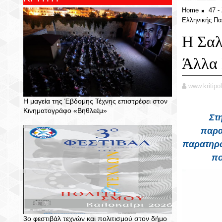
Home
47 
Ελληνικής Πα
Η Σαλ
Άλλα 
www.kritipol
Η μαγεία της Έβδομης Τέχνης επιστρέφει στον
Κινηματογράφο «Βηθλεέμ»
Στ
παρα
παρατηρο
πο
3ο φεστιβάλ τεχνών και πολιτισμού στον δήμο