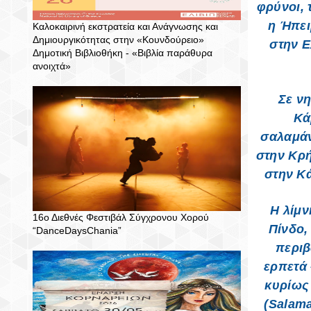
φρύνοι, 
η Ήπει
Καλοκαιρινή εκστρατεία και Ανάγνωσης και
Δημιουργικότητας στην «Κουνδούρειο»
στην Ε
Δημοτική Βιβλιοθήκη - «Βιβλία παράθυρα
ανοιχτά»
Σε νη
Κά
σαλαμάν
στην Κρή
στην Κ
Η λίμν
16ο Διεθνές Φεστιβάλ Σύγχρονου Χορού
Πίνδο,
“DanceDaysChania”
περιβ
ερπετά 
κυρίως 
(Salama