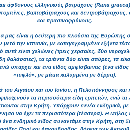
και άφθονους ελληνικούς βατράχους (Rana graeca)
μπομπίνες, βαλτοβάτραχους και δεντροβάτραχους,
και πρασινοφρύνους.
α μας είναι η δεύτερη πιο πλούσια της Ευρώπης σ
 μετά την Ισπανία, με καταγεγραμμένα εξήντα τέσ
 αυτά είναι χελώνες (τρεις χερσαίες, δύο νεροχε
ίδη θαλάσσιες), τα τριάντα δύο είναι σαύρες, τα είκ
 ενώ υπάρχει και ένα είδος αμφίσβαινας (ένα είδος
«τυφλό», με μάτια καλυμμένα με δέρμα).
ά του Αιγαίου και του Ιονίου, η Πελοπόννησος και 
φιλοξενούν τα περισσότερα είδη ερπετών, ενώ τα 
σκονται στην Κρήτη. Υπάρχουν εννέα ενδημικά, με
νησο να έχει τα περισσότερα (τέσσερα). Η Μήλος έ
 ένα ενδημικό είδος συναντάμε στην Κρήτη, στη Σ
νησίδες Πορί και Λαγούβαρδος, βόρεια των Αντικυ