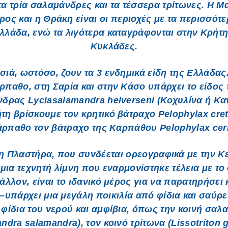
τα τρία σαλαμάνδρες και τα τέσσερα τρίτωνες. Η Μ
ρος και η Θράκη είναι οι περιοχές με τα περισσότε
λλάδα, ενώ τα λιγότερα καταγράφονται στην Κρήτη 
Κυκλάδες.
σιά, ωστόσο, ζουν τα 3 ενδημικά είδη της Ελλάδας
ρπαθο, στη Σαρία και στην Κάσο υπάρχει το είδος 
δρας Lyciasalamandra helverseni (Κοχυλίνα ή Κα
τη βρίσκουμε τον κρητικό βάτραχο Pelophylax cret
άρπαθο τον βάτραχο της Καρπάθου Pelophylax ceri
η Πλαστήρα, που συνδέεται ορεογραφικά με την Κ
 μια τεχνητή λίμνη που εναρμονίστηκε τέλεια με το
άλλον, είναι το ιδανικό μέρος για να παρατηρήσει 
–υπάρχει μια μεγάλη ποικιλία από φίδια και σαύρ
φίδια του νερού και αμφίβια, όπως την κοινή σα
ndra salamandra), τον κοινό τρίτωνα (Lissotriton 