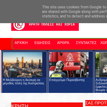
Σητειακά Νέα
Νομός Λασιθίου
Αγαπάμε Ρέθυμνο
Επ
This site uses cookies from Google to d
are shared with Google along with perf
statistics, and to detect and address 
ΑΡΧΙΚΗ
ΕΙΔΗΣΕΙΣ
ΑΡΘΡΑ
ΣΥΝΤΑΚΤΕΣ
ΧΩΡ
Η Μελβούρνη η δεύτερη σε
Επάγγελμα Πυροσβέστης
Ανδρομ
μέγεθος πόλη της Αυστραλίας
Σεξουαλ
έμφυλες
θεωρία 
έρευνα
ΣΑΣ ΠΡΟ
ΚΡΗΤΗ