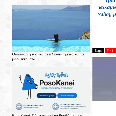
Τρία
καλαμίθ
Υλίκη, 
Tags
# 47 
Θάλασσα ή πισίνα, τα πλεονεκτήματα και τα
μειονεκτήματα
PosoKanei: Πόσο μπορεί να βοηθήσει τους