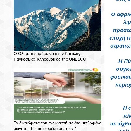
Ο αφρικ
λι
προστα
εποχή τ
στρατιώ
Ο Όλυμπος ομόφωνα στον Κατάλογο
Παγκόσμιας Κληρονομιάς της UNESCO
Η Πύ
συγκε
φυσικού
περιο
Η 
πλ
Τα δικαιώματα του ενοικιαστή σε ένα μισθωμένο
αυτόχθο
ακίνητο- Τι επισκευάζει και ποιος?