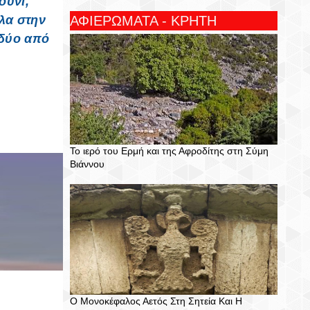
ούνι,
ΑΦΙΕΡΩΜΑΤΑ - ΚΡΗΤΗ
πλα στην
 δύο από
Το ιερό του Ερμή και της Αφροδίτης στη Σύμη
Βιάννου
T
S
P
C
W
H
I
O
E
A
N
M
E
R
I
M
T
E
T
E
N
T
Ο Μονοκέφαλος Αετός Στη Σητεία Και Η