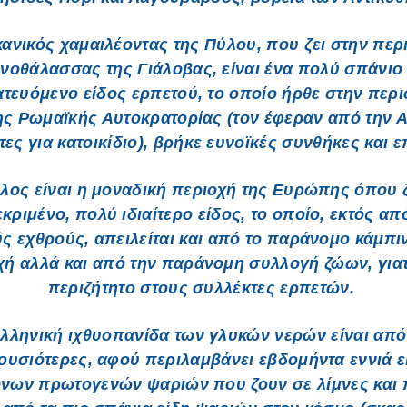
ανικός χαμαιλέοντας της Πύλου, που ζει στην περ
μνοθάλασσας της Γιάλοβας, είναι ένα πολύ σπάνιο 
τευόμενο είδος ερπετού, το οποίο ήρθε στην περι
ης Ρωμαϊκής Αυτοκρατορίας (τον έφεραν από την Α
τες για κατοικίδιο), βρήκε ευνοϊκές συνθήκες και ε
λος είναι η μοναδική περιοχή της Ευρώπης όπου ζ
κριμένο, πολύ ιδιαίτερο είδος, το οποίο, εκτός απ
ς εχθρούς, απειλείται και από το παράνομο κάμπι
χή αλλά και από την παράνομη συλλογή ζώων, γιατί
περιζήτητο στους συλλέκτες ερπετών.
ελληνική ιχθυοπανίδα των γλυκών νερών είναι από 
ουσιότερες, αφού περιλαμβάνει εβδομήντα εννιά ε
νων πρωτογενών ψαριών που ζουν σε λίμνες και 