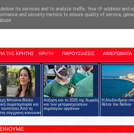
αρχία Μαλεβιζίου
Εκδηλώσεις Στην Κρήτη
Kriti Traveller
Kri
eliver its services and to analyze traffic. Your IP address and 
ormance and security metrics to ensure quality of service, gen
abuse.
ΙΑ ΤΗΣ ΚΡΗΤΗΣ
ΚΡΗΤΗ
ΠΑΡΟΥΣΙΑΣΕΙΣ
ΑΦΙΕΡΩΜΑΤΑ
άχη Μπούνα-Βάιλα
Αύξηση και το 2025 της δωρεάς
Η Αλεξάνδρεια στα
ική σωματεμπορία και
και των μεταμοσχεύσεων
δέλτα του Νείλου
 ταυτότητες Από τη
συμπαγών οργάνων
στη σύγχρονη κοινωνική
ΤΕΙΝΟΥΜΕ