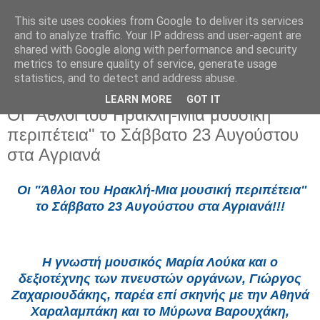
This site uses cookies from Google to deliver its services
and to analyze traffic. Your IP address and user-agent are
shared with Google along with performance and security
metrics to ensure quality of service, generate usage
statistics, and to detect and address abuse.
LEARN MORE
GOT IT
Δευτέρα 4 Αυγούστου 2025
Οι "Άθλοι του Ηρακλή-Μια μουσική
περιπέτεια" το Σάββατο 23 Αυγούστου
στα Αγριανά
Οι "Άθλοι του Ηρακλή-Μια μουσική περιπέτεια"
το Σάββατο 23 Αυγούστου στα Αγριανά!!!
Η γνωστή μουσικός Μαρία Λούκα και ο
δεξιοτέχνης των πνευστών οργάνων, Γιώργος
Ζαχαριουδάκης, παρέα επί σκηνής με την Αθηνά
Χαραλαμπάκη και το Μύρωνα Βαρουχάκη,