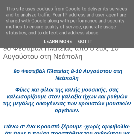
This site uses cookies from Google to deliver its services
and to analyze traffic. Your IP address and user-agent are
shared with Google along with performance and security
metrics to ensure quality of service, generate usage
statistics, and to detect and address abuse.
LEARN MORE
GOT IT
Δευτέρα 4 Αυγούστου 2025
9ο Φεστιβάλ Πλατείας απο 8 έως 10
Αυγούστου στη Νεάπολη
9ο Φεστιβάλ Πλατείας 8-10 Αυγούστου στη
Νεάπολη
Φίλες και φίλοι της καλής μουσικής, σας
καλωσορίζουμε στον γαλαξία ήχων και ρυθμών
της μεγάλης οικογένειας των κρουστών μουσικών
οργάνων.
Πάνω σ’ ένα Κρουστό ξέρουμε -χωρίς αμφιβολία-
ότι έγινε η πρώτη προσπάθεια του ανθρώπου να