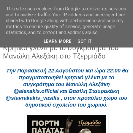
This site uses cookies from Google to deliver its services
and to analyze traffic. Your IP address and user-agent are
shared with Google along with performance and security
metrics to ensure quality of service, generate usage
statistics, and to detect and address abuse.
LEARN MORE
GOT IT
Παρασκευή 1 Αυγούστου 2025
Κρητικό γλέντι με το συγκρότημα του
Μανώλη Αλεξάκη στο Τζερμιάδο
Την Παρασκευή 22 Αυγούστου και ώρα 22:00 θα
πραγματοποιηθεί κρητικό γλέντι με το
συγκρότημα του Μανώλη Αλεξάκη
@alexakis.official και Βασίλη Σταυρακάκη
@
stavrakakis_vasilis , στον προαύλιο χώρο του
δημοτικού σχολείου του χωριού.