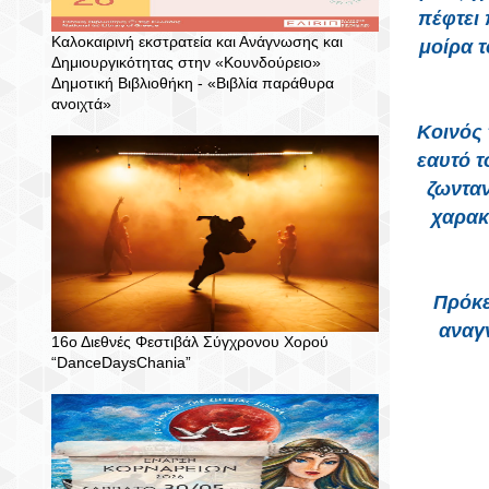
πέφτει 
Καλοκαιρινή εκστρατεία και Ανάγνωσης και
μοίρα τ
Δημιουργικότητας στην «Κουνδούρειο»
Δημοτική Βιβλιοθήκη - «Βιβλία παράθυρα
ανοιχτά»
Κοινός 
εαυτό τ
ζωνταν
χαρακ
Πρόκε
αναγν
16ο Διεθνές Φεστιβάλ Σύγχρονου Χορού
“DanceDaysChania”