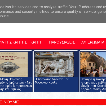
αρχία Μαλεβιζίου
Εκδηλώσεις Στην Κρήτη
Kriti Traveller
Kri
eliver its services and to analyze traffic. Your IP address and 
ormance and security metrics to ensure quality of service, gen
abuse.
ΙΑ ΤΗΣ ΚΡΗΤΗΣ
ΚΡΗΤΗ
ΠΑΡΟΥΣΙΑΣΕΙΣ
ΑΦΙΕΡΩΜΑΤΑ
 Μονή Παναγίας
Ο Φτερωτός Λέοντας Του
Παναγία η Φανερ
ένης Ιεράπετρας» Νέα
Φρουρίου Κούλε
Ιστορία μιας εμβλ
της Ιεράς Μητροπόλεως
Μονής, του Χριστ
νης και Σητείας
Χαραλαμπάκη, Ακ
Προέδρου της Ριζα
Εκκλησιαστικής Σχ
Ριζαρείου Ιδρύματ
ΤΕΙΝΟΥΜΕ