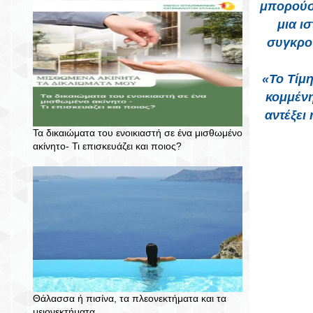
μπορούσε
μια ι
συγκρού
«Το Τίμη
κομμένη
αντέξει
Τα δικαιώματα του ενοικιαστή σε ένα μισθωμένο
ακίνητο- Τι επισκευάζει και ποιος?
Θάλασσα ή πισίνα, τα πλεονεκτήματα και τα
μειονεκτήματα