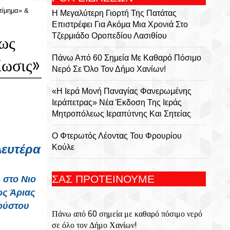
τίμημα» &
Η Μεγαλύτερη Γιορτή Της Πατάτας
Επιστρέφει Για Ακόμα Μια Χρονιά Στο
Τζερμιάδο Οροπεδίου Λασιθίου
έως
Πάνω Από 60 Σημεία Με Καθαρό Πόσιμο
ίωσις»
Νερό Σε Όλο Τον Δήμο Χανίων!
«Η Ιερά Μονή Παναγίας Φανερωμένης
Ιεράπετρας» Νέα Έκδοση Της Ιεράς
Μητροπόλεως Ιεραπύτνης Και Σητείας
Ο Φτερωτός Λέοντας Του Φρουρίου
Δευτέρα
Κούλε
Παναγία Η Φανερωμένη: Η Ιστορία Μιας
ΣΑΣ ΠΡΟΤΕΙΝΟΥΜΕ
 στο Νιο
Εμβληματικής Μονής, Του Χριστόφορου
ως Άριας
Χαραλαμπάκη, Ακαδημαϊκού, Προέδρου
Της Ριζαρείου Εκκλησιαστικής Σχολής Και
γούστου
Πάνω από 60 σημεία με καθαρό πόσιμο νερό
Του Ριζαρείου Ιδρύματος
σε όλο τον Δήμο Χανίων!