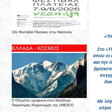
10ο Φεστιβάλ Πλατείας στην Νεάπολη
«Το
ΕΛΛΑΔΑ - ΚΟΣΜΟΣ
Στο «Τ
όπου οι 
και την 
βρίσκετ
συγγρ
δικ
Ο Όλυμπος ομόφωνα στον Κατάλογο
Με λόγ
Παγκόσμιας Κληρονομιάς της UNESCO
κλίμα