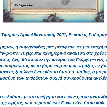
 Τίμημα», Άρια Αθανασάκη, 2021, Εκδόσεις Ραδάμα
ίμημα», η συγγραφέας μας μεταφέρει σε μια εποχή 
άνθρωποι ζυγίζονται καθημερινά ανάμεσα στο χρέος,
ίδια τη ζωή. Μέσα από την ιστορία του Γιώργη –ενός
αι αντιμέτωπος με το βαρύ φορτίο μιας πράξης εν β
αφέας ξετυλίγει έναν κόσμο όπου το πάθος, η μοίρα
αιοσύνη των ανθρώπων συχνά συγκρούονται ανελέ
ο πλούσιο, μεστή αφήγηση και εικόνες που αναπλά
 της Κρήτης των περασμένων δεκαετιών, όπου κάθε