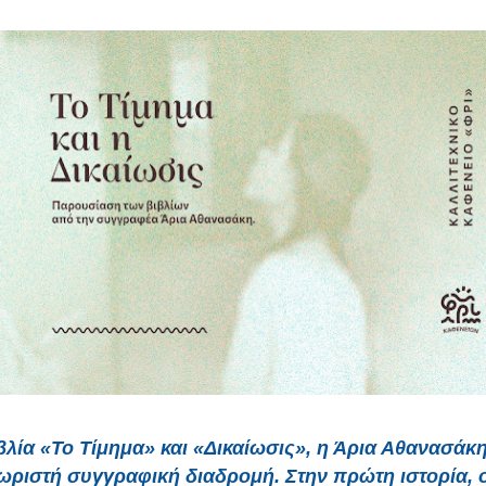
βλία «Το Τίμημα» και «Δικαίωσις», η Άρια Αθανασάκ
χωριστή συγγραφική διαδρομή. Στην πρώτη ιστορία, 