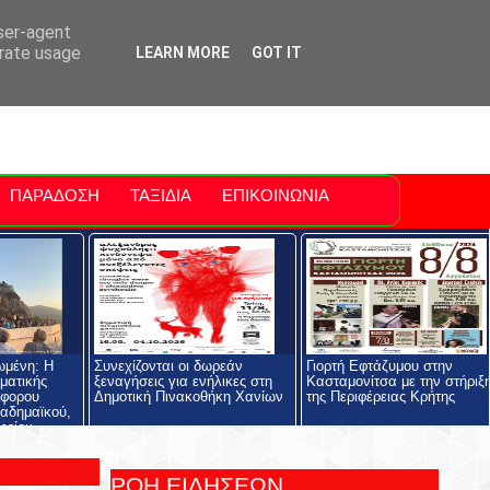
ti Polis
For Sale Sitia
Sitia Airport
user-agent
erate usage
LEARN MORE
GOT IT
ΠΑΡΑΔΟΣΗ
ΤΑΞΙΔΙΑ
ΕΠΙΚΟΙΝΩΝΙΑ
ωμένη: Η
Συνεχίζονται οι δωρεάν
Γιορτή Εφτάζυμου στην
ηματικής
ξεναγήσεις για ενήλικες στη
Κασταμονίτσα με την στήριξ
όφορου
Δημοτική Πινακοθήκη Χανίων
της Περιφέρειας Κρήτης
αδημαϊκού,
ρείου
ολής και του
ος
ΡΟΗ ΕΙΔΗΣΕΩΝ