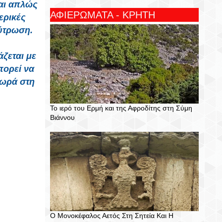
ναι απλώς
ΑΦΙΕΡΩΜΑΤΑ - ΚΡΗΤΗ
ερικές
λύτρωση.
άζεται με
πορεί να
χωρά στη
Το ιερό του Ερμή και της Αφροδίτης στη Σύμη
Βιάννου
Ο Μονοκέφαλος Αετός Στη Σητεία Και Η