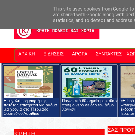
Σητειακά Νέα
Νομός Λασιθίου
Αγαπάμε Ρέθυμνο
Επ
This site uses cookies from Google to d
are shared with Google along with perf
statistics, and to detect and address 
ΑΡΧΙΚΗ
ΕΙΔΗΣΕΙΣ
ΑΡΘΡΑ
ΣΥΝΤΑΚΤΕΣ
ΧΩΡ
Η μεγαλύτερη γιορτή της
Πάνω από 60 σημεία με καθαρό
«Η Ιερά
πατάτας επιστρέφει για ακόμα
πόσιμο νερό σε όλο τον Δήμο
Φανερωμ
μια χρονιά στο Τζερμιάδο
Χανίων!
έκδοση 
Οροπεδίου Λασιθίου
Ιεραπύτ
ΣΑΣ ΠΡΟ
ΚΡΗΤΗ