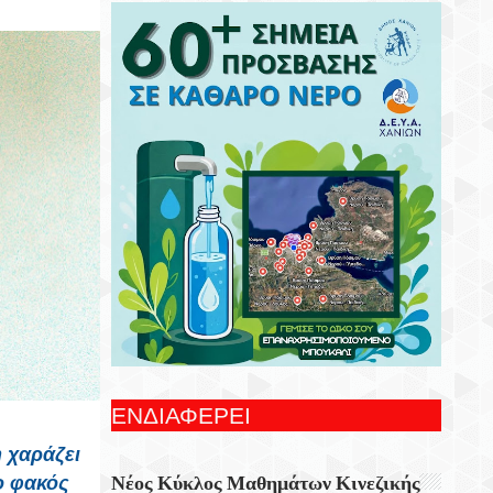
Συνεχίζονται Οι Δωρεάν Ξεναγήσεις Για
Ενήλικες Στη Δημοτική Πινακοθήκη
Χανίων
Γιορτή Εφτάζυμου Στην Κασταμονίτσα Με
Την Στήριξη Της Περιφέρειας Κρήτης
Οι Παραστάσεις Στα Κηποθέατρα Του
Δήμου Ηρακλείου,τη Δευτέρα 10
Αυγούστου 2026
Ξεκίνησε Η Ετήσια Έρευνα Επισκεπτών
Του Epaithros+ Για Τον Τουρισμό
Υπαίθρου Στην Ελλάδα
«Αυτοσχεδιασμοί» Με Τον Σωτήρη
Αλεξάκη Και Τον Αλέξανδρο Κανακάκη
ΕΝΔΙΑΦΕΡΕΙ
Εκθεση Ζωγραφικής «Η Χερσόνησος Με
η χαράζει
Τα Μάτια Του H.P. Wyss»
Νέος Κύκλος Μαθημάτων Κινεζικής
ο φακός