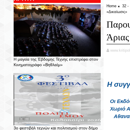
Home
32 -
«Δικαίωσις»
Παρου
Άριας
www.kritipol
Η μαγεία της Έβδομης Τέχνης επιστρέφει στον
Κινηματογράφο «Βηθλεέμ»
Η συγγ
Οι Εκδό
Χωριό Α
Αθανασ
3ο φεστιβάλ τεχνών και πολιτισμού στον δήμο