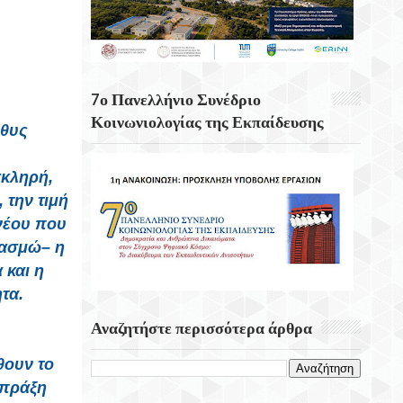
Κουνάβοι Του Δήμου Αρχανών
Αστερουσίων
5η Ετήσια Έκθεση – Γιορτή Κρητικών
Προϊόντων, Οικοτεχνίας & Χειροτεχνίας
7ο Πανελλήνιο Συνέδριο
Κοινωνιολογίας της Εκπαίδευσης
νθυς
σκληρή,
 την τιμή
 νέου που
ρασμώ– η
 και η
ητα.
Αναζητήστε περισσότερα άρθρα
θουν το
 πράξη