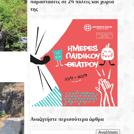
παραστάσεις σε 24 πόλεις και χωριά
της
Το Εκκλησάκι Του Τιμίου Σταυρού Στο
Στρούμπουλα
6 Αυγούστου 1999 Φεύγει Απο Την Ζωή Η
Ρίτα Σακελαρίου
Eορτή Της Μεταμόρφωσης Του Σωτήρος
Αναζητήστε περισσότερα άρθρα