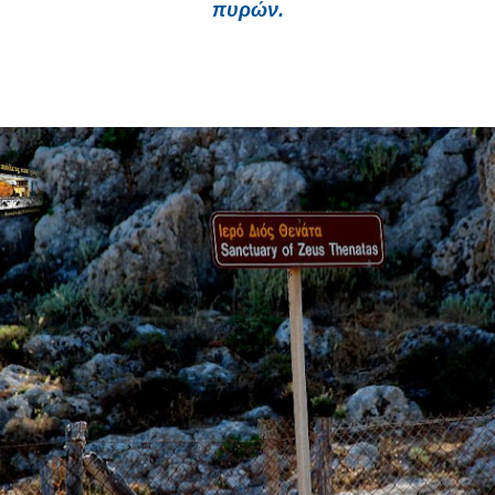
πυρών.