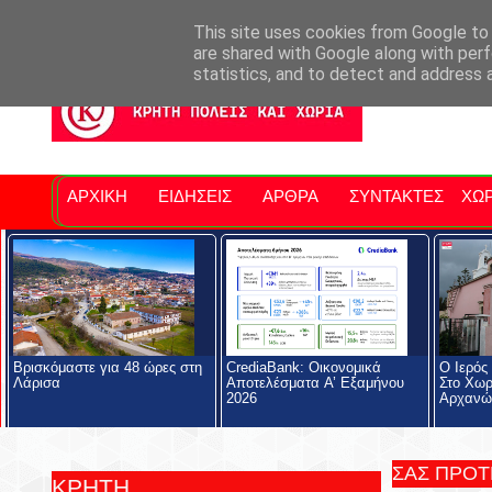
Σητειακά Νέα
Νομός Λασιθίου
Αγαπάμε Ρέθυμνο
Επ
This site uses cookies from Google to d
are shared with Google along with perf
statistics, and to detect and address 
ΑΡΧΙΚΗ
ΕΙΔΗΣΕΙΣ
ΑΡΘΡΑ
ΣΥΝΤΑΚΤΕΣ
ΧΩΡ
Βρισκόμαστε για 48 ώρες στη
CrediaBank: Οικονομικά
Ο Ιερός
Λάρισα
Αποτελέσματα A’ Εξαμήνου
Στο Χωρ
2026
Αρχανώ
ΣΑΣ ΠΡΟ
ΚΡΗΤΗ