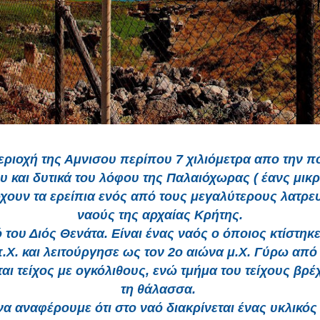
εριοχή της Αμνισου περίπου 7 χιλιόμετρα απο την π
υ και δυτικά του λόφου της Παλαιόχωρας ( έανς μικ
χουν τα ερείπια ενός από τους μεγαλύτερους λατρε
ναούς της αρχαίας Κρήτης.
ό του Διός Θενάτα. Είναι ένας ναός ο όποιος κτίστηκε
.Χ. και λειτούργησε ως τον 2ο αιώνα μ.Χ. Γύρω από
ται τείχος με ογκόλιθους, ενώ τμήμα του τείχους βρέ
τη θάλασσα.
 να αναφέρουμε ότι στο ναό διακρίνεται ένας υκλικό