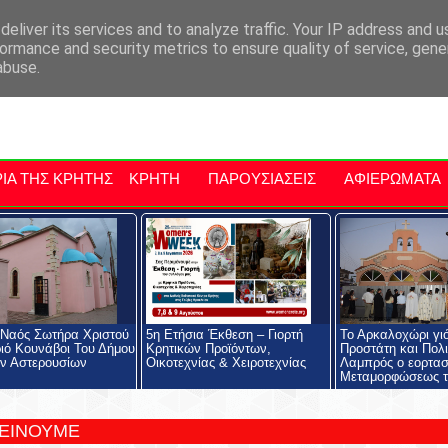
αρχία Μαλεβιζίου
Εκδηλώσεις Στην Κρήτη
Kriti Traveller
Kri
eliver its services and to analyze traffic. Your IP address and 
ormance and security metrics to ensure quality of service, gen
abuse.
ΙΑ ΤΗΣ ΚΡΗΤΗΣ
ΚΡΗΤΗ
ΠΑΡΟΥΣΙΑΣΕΙΣ
ΑΦΙΕΡΩΜΑΤΑ
 Ναός Σωτήρα Χριστού
5η Ετήσια Έκθεση – Γιορτή
Το Αρκαλοχώρι γι
ιό Κουνάβοι Του Δήμου
Κρητικών Προϊόντων,
Προστάτη και Πολι
ν Αστερουσίων
Οικοτεχνίας & Χειροτεχνίας
Λαμπρός ο εορτασ
Μεταμορφώσεως τ
ΤΕΙΝΟΥΜΕ