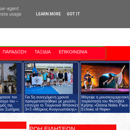
ti Polis
For Sale Sitia
Sitia Airport
user-agent
erate usage
LEARN MORE
GOT IT
ΠΑΡΑΔΟΣΗ
ΤΑΞΙΔΙΑ
ΕΠΙΚΟΙΝΩΝΙΑ
όρτασε τον
Για 5η συνεχόμενη χρονιά
Μάγεψε η μουσικοχορευτική
ούχο του –
πραγματοποιήθηκε με μεγάλη
παράσταση του Φεστιβάλ
μός της
επιτυχία το Τουρνουά Μπάσκετ
Κρήτης «Donna Nobis Pace 
ου Σωτήρος
3×3 «Μάρκος Αναγνωστάκης»
Echoes of Hope»
ΡΟΗ ΕΙΔΗΣΕΩΝ