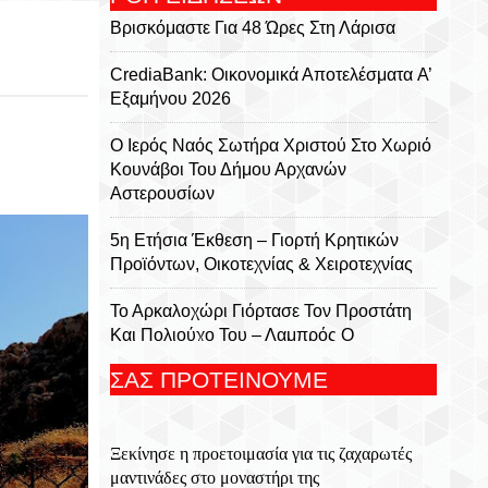
Βρισκόμαστε Για 48 Ώρες Στη Λάρισα
CrediaBank: Οικονομικά Αποτελέσματα A’
Εξαμήνου 2026
Ο Ιερός Ναός Σωτήρα Χριστού Στο Χωριό
Κουνάβοι Του Δήμου Αρχανών
Αστερουσίων
5η Ετήσια Έκθεση – Γιορτή Κρητικών
Προϊόντων, Οικοτεχνίας & Χειροτεχνίας
Το Αρκαλοχώρι Γιόρτασε Τον Προστάτη
Και Πολιούχο Του – Λαμπρός Ο
Εορτασμός Της Μεταμορφώσεως Του
ΣΑΣ ΠΡΟΤΕΙΝΟΥΜΕ
Σωτήρος
Για 5η Συνεχόμενη Χρονιά
Ξεκίνησε η προετοιμασία για τις ζαχαρωτές
Πραγματοποιήθηκε Με Μεγάλη Επιτυχία
μαντινάδες στο μοναστήρι της
Το Τουρνουά Μπάσκετ 3×3 «Μάρκος