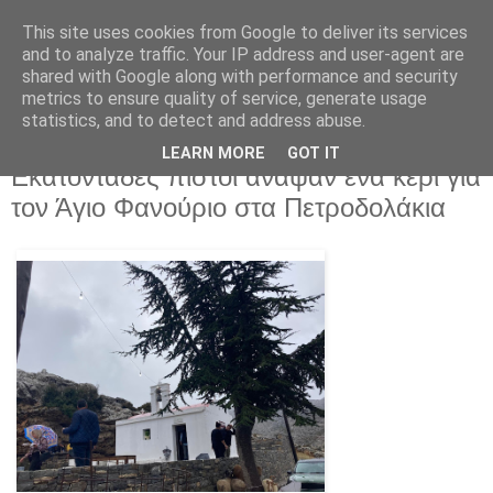
This site uses cookies from Google to deliver its services
and to analyze traffic. Your IP address and user-agent are
shared with Google along with performance and security
metrics to ensure quality of service, generate usage
statistics, and to detect and address abuse.
LEARN MORE
GOT IT
Τετάρτη 27 Αυγούστου 2025
Εκατοντάδες πιστοί άναψαν ένα κερί για
τον Άγιο Φανούριο στα Πετροδολάκια