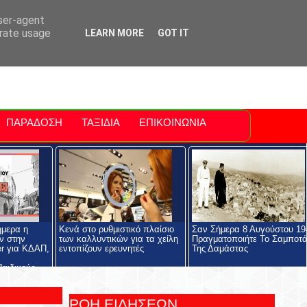
ti Polis
For Sale Sitia
Sitia Airport
user-agent
erate usage
LEARN MORE
GOT IT
ΠΑΡΑΔΟΣΗ
ΤΑΞΙΔΙΑ
ΕΠΙΚΟΙΝΩΝΙΑ
ήμερα η
Κενά στο ρυθμιστικό πλαίσιο
Σαν Σήμερα 8 Αυγούστου 19
ν στην
των καλλυντικών για τα χείλη
Πραγματοποιήτε Το Σαμποτ
r για ΚΔΑΠ,
εντοπίζουν ερευνητές
Της Δαμάστας
αιδικούς
ΡΟΗ ΕΙΔΗΣΕΩΝ