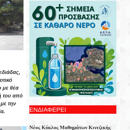
Καλλυντικών Για Τα Χείλη Εντοπίζουν
Ερευνητές
Σαν Σήμερα 8 Αυγούστου 1944
Πραγματοποιήτε Το Σαμποτάζ Της
Δαμάστας
Η Μεγαλύτερη Γιορτή Της Πατάτας
Επιστρέφει Για Ακόμα Μια Χρονιά Στο
Τζερμιάδο Οροπεδίου Λασιθίου
εδιάδας
,
Πάνω Από 60 Σημεία Με Καθαρό Πόσιμο
Νερό Σε Όλο Τον Δήμο Χανίων!
οτικό
 με θέα
«Η Ιερά Μονή Παναγίας Φανερωμένης
ή του από
Ιεράπετρας» Νέα Έκδοση Της Ιεράς
 με την
Μητροπόλεως Ιεραπύτνης Και Σητείας
ΕΝΔΙΑΦΕΡΕΙ
α.
Ο Φτερωτός Λέοντας Του Φρουρίου
Κούλε
Νέος Κύκλος Μαθημάτων Κινεζικής