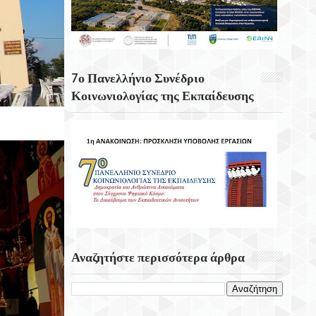
Χριστόφορο Σταμπόγλη
Οι Οικονομικές Δυσκολίες Επιταχύνουν
Τη Γνωστική Έκπτωση
7ο Πανελλήνιο Συνέδριο
Το Λιμάνι Του Ρότερνταμ
Κοινωνιολογίας της Εκπαίδευσης
Hashimoto: Η «αόρατη» Πάθηση Πίσω
Από Την Κόπωση Και Την Έλλειψη
Ενέργειας
Αναζητήστε περισσότερα άρθρα