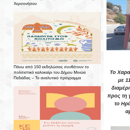
Χερσονήσου
Πάνω από 150 εκδηλώσεις συνθέτουν το
Το
Χαρ
πολιτιστικό καλοκαίρι του Δήμου Μινώα
Πεδιάδας – To αναλυτικό πρόγραμμα
με
1
διαμέρ
προς τη 
τ
ο
Ηρά
α