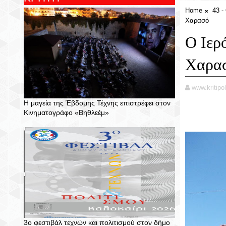
Home
43 
Χαρασό
Ο Ιερ
Χαρα
www.kritipol
Η μαγεία της Έβδομης Τέχνης επιστρέφει στον
Κινηματογράφο «Βηθλεέμ»
3ο φεστιβάλ τεχνών και πολιτισμού στον δήμο