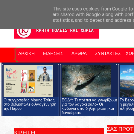
Σητειακά Νέα
Νομός Λασιθίου
Αγαπάμε Ρέθυμνο
Επ
This site uses cookies from Google to d
are shared with Google along with perf
statistics, and to detect and address 
ΑΡΧΙΚΗ
ΕΙΔΗΣΕΙΣ
ΑΡΘΡΑ
ΣΥΝΤΑΚΤΕΣ
ΧΩΡ
Ο συγγραφέας Μάκης Τσίτας
ΕΟΔΥ: Τι πρέπει να γνωρίζουμε
Το Βερο
στο βιβλιοπωλείο Αναγέννηση
για τον λαγοκέφαλο- Οι
η μεγαλ
της Πάρου
κίνδυνοι από δηλητηρίαση και
πληθυσμ
δαγκώματα
ΣΑΣ ΠΡΟ
ΚΡΗΤΗ