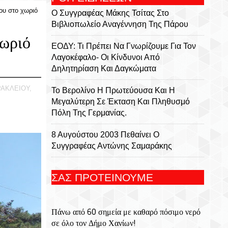
ου στο χωριό
Ο Συγγραφέας Μάκης Τσίτας Στο
Βιβλιοπωλείο Αναγέννηση Της Πάρου
χωριό
ΕΟΔΥ: Τι Πρέπει Να Γνωρίζουμε Για Τον
Λαγοκέφαλο- Οι Κίνδυνοι Από
Δηλητηρίαση Και Δαγκώματα
ΡΑΚΛΕΙΟΥ,
Το Βερολίνο Η Πρωτεύουσα Και Η
Μεγαλύτερη Σε Έκταση Και Πληθυσμό
Πόλη Της Γερμανίας.
8 Αυγούστου 2003 Πεθαίνει Ο
Συγγραφέας Αντώνης Σαμαράκης
Ολοκληρώνεται Σήμερα Η Κατάθεση
ΣΑΣ ΠΡΟΤΕΙΝΟΥΜΕ
Αιτήσεων Στην ΕΕΤΑΑ Για Voucher Για
ΚΔΑΠ, ΚΔΑΠ ΑμεΑ Και Βρεφονηπιακούς-
Παιδικούς Σταθμούς
Πάνω από 60 σημεία με καθαρό πόσιμο νερό
σε όλο τον Δήμο Χανίων!
Κενά Στο Ρυθμιστικό Πλαίσιο Των