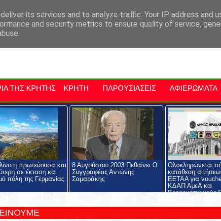
αρχία Μαλεβιζίου
Εκδηλώσεις Στην Κρήτη
Kriti Traveller
Kri
eliver its services and to analyze traffic. Your IP address and 
ormance and security metrics to ensure quality of service, gen
abuse.
ΙΑ ΤΗΣ ΚΡΗΤΗΣ
ΚΡΗΤΗ
ΠΑΡΟΥΣΙΑΣΕΙΣ
ΑΦΙΕΡΩΜΑΤΑ
λίνο η πρωτεύουσα και
8 Αυγούστου 2003 Πεθαίνει Ο
Ολοκληρώνεται σ
ύτερη σε έκταση και
Συγγραφέας Αντώνης
κατάθεση αιτήσεω
ό πόλη της Γερμανίας.
Σαμαράκης
ΕΕΤΑΑ για vouche
ΚΔΑΠ ΑμεΑ και
Βρεφονηπιακούς-Π
Σταθμούς
ΤΕΙΝΟΥΜΕ