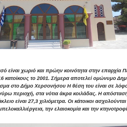
ασό
είναι χωριό και πρώην κοινότητα στη
ν
επαρχία Π
16 κατοίκους το
2001
. Σήμερα αποτελεί ομώνυμο Δημ
ισμα στο Δήμο Χερσονήσου Η θέση του είναι σε λόφο
γύρω περιοχή, στα νότια άκρα κοιλάδας. Η απόστασ
κλειο
είνα
ι 27,3 χιλιόμετρα. Οι κάτοικοι ασχολούνται
μπελοκαλλιέργεια, την ελαιοκομία και την κτηνοτροφί