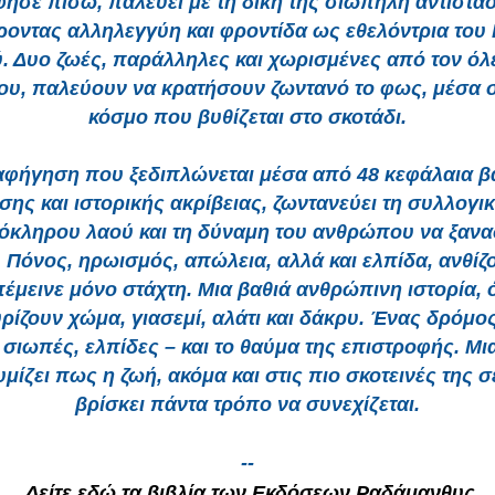
ησε πίσω, παλεύει με τη δική της σιωπηλή αντίστα
οντας αλληλεγγύη και φροντίδα ως εθελόντρια του
. Δυο ζωές, παράλληλες και χωρισμένες από τον όλ
υ, παλεύουν να κρατήσουν ζωντανό το φως, μέσα 
κόσμο που βυθίζεται στο σκοτάδι.
αφήγηση που ξεδιπλώνεται μέσα από 48 κεφάλαια β
σης και ιστορικής ακρίβειας, ζωντανεύει τη συλλογι
όκληρου λαού και τη δύναμη του ανθρώπου να ξανα
. Πόνος, ηρωισμός, απώλεια, αλλά και ελπίδα, ανθίζο
έμεινε μόνο στάχτη. Μια βαθιά ανθρώπινη ιστορία, 
υρίζουν χώμα, γιασεμί, αλάτι και δάκρυ. Ένας δρόμο
 σιωπές, ελπίδες – και το θαύμα της επιστροφής. Μια
μίζει πως η ζωή, ακόμα και στις πιο σκοτεινές της σ
βρίσκει πάντα τρόπο να συνεχίζεται.
--
Δείτε εδώ τα βιβλία των Εκδόσεων Ραδάμανθυς