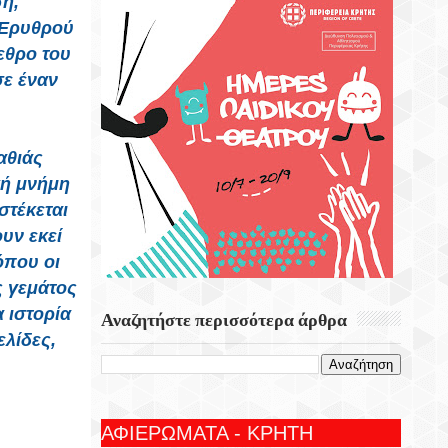
ση,
 Ερυθρού
εθρο του
σε έναν
αθιάς
κή μνήμη
στέκεται
υν εκεί
όπου οι
ς γεμάτος
 ιστορία
Αναζητήστε περισσότερα άρθρα
ελίδες,
ΑΦΙΕΡΩΜΑΤΑ - ΚΡΗΤΗ