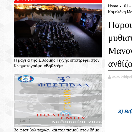
Home
01 
Καμηλάκη Μαν
Παρου
μυθισ
Μανογ
Η μαγεία της Έβδομης Τέχνης επιστρέφει στον
ανθίζ
Κινηματογράφο «Βηθλεέμ»
www.kritipol
3) Β
3ο φεστιβάλ τεχνών και πολιτισμού στον δήμο