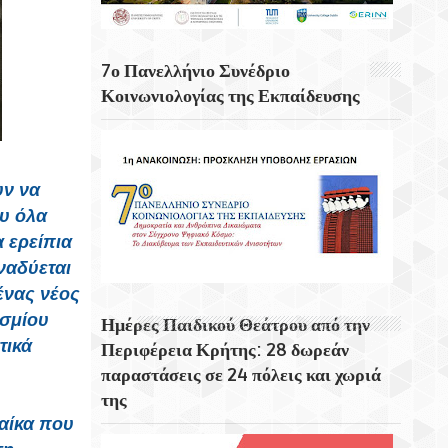
Για 5η Συνεχόμενη Χρονιά
Πραγματοποιήθηκε Με Μεγάλη Επιτυχία
Το Τουρνουά Μπάσκετ 3×3 «Μάρκος
7ο Πανελλήνιο Συνέδριο
Αναγνωστάκης»
Κοινωνιολογίας της Εκπαίδευσης
Μάγεψε Η Μουσικοχορευτική Παράσταση
Του Φεστιβάλ Κρήτης «Donna Nobis Pace
– Echoes Of Hope»
υν να
ου όλα
 ερείπια
ναδύεται
ένας νέος
οσμίου
Ημέρες Παιδικού Θεάτρου από την
τικά
Περιφέρεια Κρήτης: 28 δωρεάν
παραστάσεις σε 24 πόλεις και χωριά
της
ναίκα που