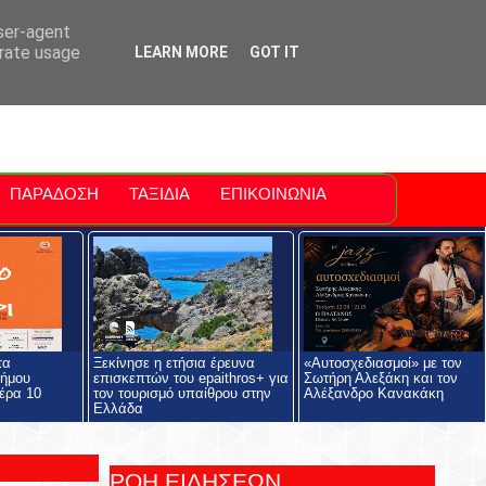
ti Polis
For Sale Sitia
Sitia Airport
user-agent
erate usage
LEARN MORE
GOT IT
ΠΑΡΑΔΟΣΗ
ΤΑΞΙΔΙΑ
ΕΠΙΚΟΙΝΩΝΙΑ
τα
Ξεκίνησε η ετήσια έρευνα
«Αυτοσχεδιασμοί» με τον
Δήμου
επισκεπτών του epaithros+ για
Σωτήρη Αλεξάκη και τον
έρα 10
τον τουρισμό υπαίθρου στην
Αλέξανδρο Κανακάκη
Ελλάδα
ΡΟΗ ΕΙΔΗΣΕΩΝ