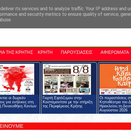
αρχία Μαλεβιζίου
Εκδηλώσεις Στην Κρήτη
Kriti Traveller
Kri
eliver its services and to analyze traffic. Your IP address and 
ormance and security metrics to ensure quality of service, gen
abuse.
ΙΑ ΤΗΣ ΚΡΗΤΗΣ
ΚΡΗΤΗ
ΠΑΡΟΥΣΙΑΣΕΙΣ
ΑΦΙΕΡΩΜΑΤΑ
ονται οι δωρεάν
Γιορτή Εφτάζυμου στην
Οι παραστάσεις σ
εις για ενήλικες στη
Κασταμονίτσα με την στήριξη
Κηποθέατρα του 
ή Πινακοθήκη Χανίων
της Περιφέρειας Κρήτης
Ηρακλείου,τη Δευτ
Αυγούστου 2026
ΤΕΙΝΟΥΜΕ