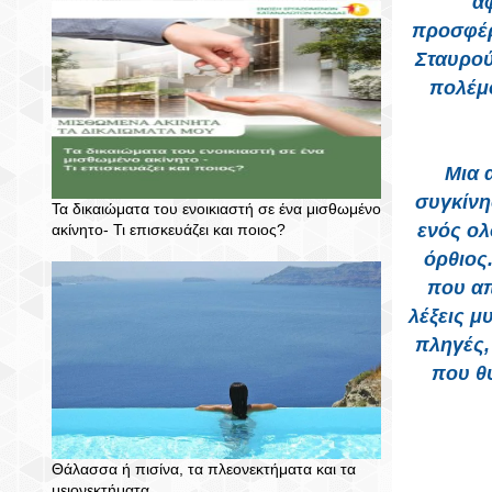
άφ
προσφέρ
Σταυρού
πολέμο
Μια 
συγκίνη
Τα δικαιώματα του ενοικιαστή σε ένα μισθωμένο
ενός ολ
ακίνητο- Τι επισκευάζει και ποιος?
όρθιος
που απ
λέξεις μ
πληγές,
που θυ
Θάλασσα ή πισίνα, τα πλεονεκτήματα και τα
μειονεκτήματα