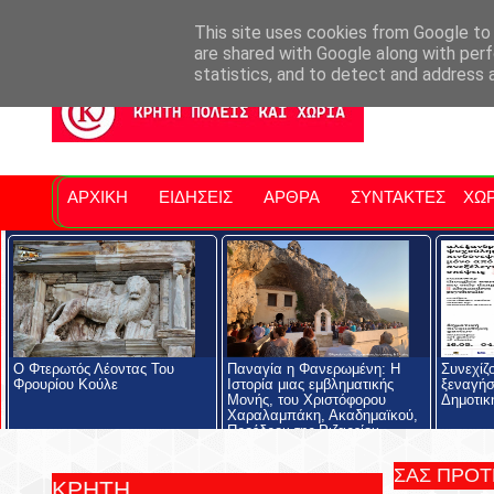
Σητειακά Νέα
Νομός Λασιθίου
Αγαπάμε Ρέθυμνο
Επ
This site uses cookies from Google to d
are shared with Google along with perf
statistics, and to detect and address 
ΑΡΧΙΚΗ
ΕΙΔΗΣΕΙΣ
ΑΡΘΡΑ
ΣΥΝΤΑΚΤΕΣ
ΧΩΡ
Ο Φτερωτός Λέοντας Του
Παναγία η Φανερωμένη: Η
Συνεχίζ
Φρουρίου Κούλε
Ιστορία μιας εμβληματικής
ξεναγήσ
Μονής, του Χριστόφορου
Δημοτικ
Χαραλαμπάκη, Ακαδημαϊκού,
Προέδρου της Ριζαρείου
Εκκλησιαστικής Σχολής και του
Ριζαρείου Ιδρύματος
ΣΑΣ ΠΡΟ
ΚΡΗΤΗ