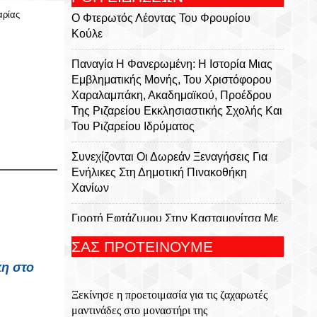
αρίας
Ο Φτερωτός Λέοντας Του Φρουρίου
Κούλε
Παναγία Η Φανερωμένη: Η Ιστορία Μιας
Εμβληματικής Μονής, Του Χριστόφορου
Χαραλαμπάκη, Ακαδημαϊκού, Προέδρου
Της Ριζαρείου Εκκλησιαστικής Σχολής Και
Του Ριζαρείου Ιδρύματος
Συνεχίζονται Οι Δωρεάν Ξεναγήσεις Για
Ενήλικες Στη Δημοτική Πινακοθήκη
Χανίων
Γιορτή Εφτάζυμου Στην Κασταμονίτσα Με
Την Στήριξη Της Περιφέρειας Κρήτης
ΣΑΣ ΠΡΟΤΕΙΝΟΥΜΕ
Οι Παραστάσεις Στα Κηποθέατρα Του
η στο
Δήμου Ηρακλείου,τη Δευτέρα 10
Ξεκίνησε η προετοιμασία για τις ζαχαρωτές
Αυγούστου 2026
μαντινάδες στο μοναστήρι της