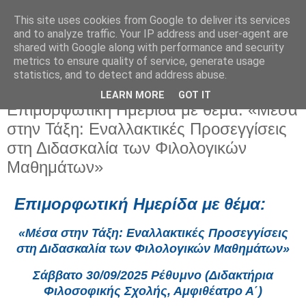
This site uses cookies from Google to deliver its services
and to analyze traffic. Your IP address and user-agent are
shared with Google along with performance and security
metrics to ensure quality of service, generate usage
statistics, and to detect and address abuse.
LEARN MORE
GOT IT
Τρίτη 16 Σεπτεμβρίου 2025
Επιμορφωτική Ημερίδα με θέμα: «Μέσα
στην Τάξη: Εναλλακτικές Προσεγγίσεις
στη Διδασκαλία των Φιλολογικών
Μαθημάτων»
Επιμορφωτική Ημερίδα με θέμα:
«Μέσα στην Τάξη: Εναλλακτικές Προσεγγίσεις
στη Διδασκαλία των Φιλολογικών Μαθημάτων»
Σάββατο 30/09/2025 Ρέθυμνο (Διδακτήρια
Φιλοσοφικής Σχολής, Αμφιθέατρο Α΄)