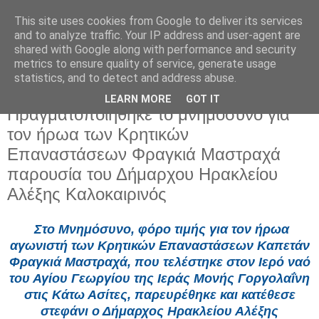
This site uses cookies from Google to deliver its services
and to analyze traffic. Your IP address and user-agent are
shared with Google along with performance and security
metrics to ensure quality of service, generate usage
statistics, and to detect and address abuse.
LEARN MORE
GOT IT
Κυριακή 21 Σεπτεμβρίου 2025
Πραγματοποιήθηκε το μνημόσυνο για
τον ήρωα των Κρητικών
Επαναστάσεων Φραγκιά Μαστραχά
παρουσία του Δήμαρχου Ηρακλείου
Αλέξης Καλοκαιρινός
Στο Μνημόσυνο, φόρο τιμής για τον ήρωα
αγωνιστή των Κρητικών Επαναστάσεων Καπετάν
Φραγκιά Μαστραχά, που τελέστηκε στον Ιερό ναό
του Αγίου Γεωργίου της Ιεράς Μονής Γοργολαΐνη
στις Κάτω Ασίτες, παρευρέθηκε και κατέθεσε
στεφάνι ο Δήμαρχος Ηρακλείου Αλέξης