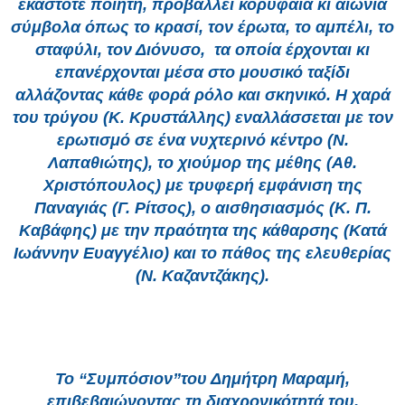
εκάστοτε ποιητή, προβάλλει κορυφαία κι αιώνια
σύμβολα όπως
το κρασί, τον έρωτα, το αμπέλι, το
σταφύλι, τον Διόνυσο,
τα οποία έρχονται κι
επανέρχονται μέσα στο μουσικό ταξίδι
αλλάζοντας κάθε φορά ρόλο και σκηνικό. Η χαρά
του τρύγου (Κ. Κρυστάλλης) εναλλάσσεται με τον
ερωτισμό σε ένα νυχτερινό κέντρο (Ν.
Λαπαθιώτης), το χιούμορ της μέθης (Αθ.
Χριστόπουλος) με τρυφερή εμφάνιση της
Παναγιάς (Γ. Ρίτσος), ο αισθησιασμός (Κ. Π.
Καβάφης) με την πραότητα της κάθαρσης (Κατά
Ιωάννην Ευαγγέλιο) και το πάθος της ελευθερίας
(Ν. Καζαντζάκης).
Το “Σ
υμπόσιον”
του Δημήτρη Μαραμή,
επιβεβαιώνοντας τη διαχρονικότητά του,