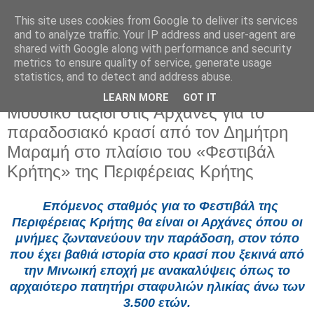
This site uses cookies from Google to deliver its services
and to analyze traffic. Your IP address and user-agent are
shared with Google along with performance and security
metrics to ensure quality of service, generate usage
statistics, and to detect and address abuse.
LEARN MORE
GOT IT
Παρασκευή 12 Σεπτεμβρίου 2025
Μουσικό ταξίδι στις Αρχάνες για το
παραδοσιακό κρασί από τον Δημήτρη
Μαραμή στο πλαίσιο του «Φεστιβάλ
Κρήτης» της Περιφέρειας Κρήτης
Επόμενος σταθμός για το Φεστιβάλ της
Περιφέρειας Κρήτης θα είναι οι Αρχάνες όπου οι
μνήμες ζωντανεύουν την παράδοση, στον τόπο
που έχει βαθιά ιστορία στο κρασί που ξεκινά από
την Μινωική εποχή με ανακαλύψεις όπως το
αρχαιότερο πατητήρι σταφυλιών ηλικίας άνω των
3.500 ετών.