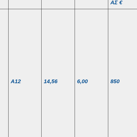
ΑΣ €
Α12
14,56
6,00
850