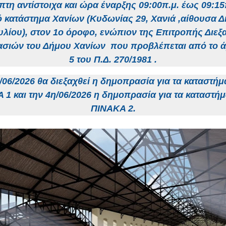
πτη αντίστοιχα και ώρα έναρξης 09:00π.μ. έως 09:15
ό κατάστημα Χανίων (Κυδωνίας 29, Χανιά ,
αίθουσα Δ
λίου), στον 1ο όροφο,
ενώπιον της Επιτροπής Διε
σιών του Δήμου Χανίων που προβλέπεται από το ά
5 του Π.Δ. 270/1981 .
/06/2026 θα διεξαχθεί η δημοπρασία για τα καταστήμ
 1 και την 4η/06/2026 η δημοπρασία για τα καταστήμ
ΠΙΝΑΚΑ 2.