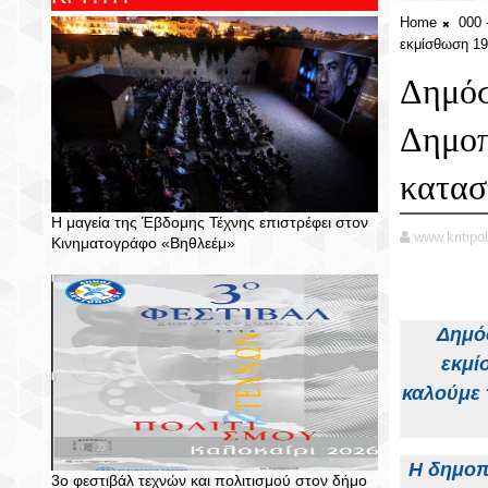
Home
000 
εκμίσθωση 19
Δημόσ
Δημοπ
κατασ
Η μαγεία της Έβδομης Τέχνης επιστρέφει στον
www.kritipol
Κινηματογράφο «Βηθλεέμ»
Δημόσ
εκμί
καλούμε
Η δημοπρ
3ο φεστιβάλ τεχνών και πολιτισμού στον δήμο