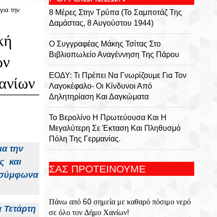
για την
8 Μέρες Στην Τρύπα (Το Σαμποτάζ Της
Δαμάστας, 8 Αυγούστου 1944)
κή
Ο Συγγραφέας Μάκης Τσίτας Στο
Βιβλιοπωλείο Αναγέννηση Της Πάρου
ών
ΕΟΔΥ: Τι Πρέπει Να Γνωρίζουμε Για Τον
ανίων
Λαγοκέφαλο- Οι Κίνδυνοι Από
Δηλητηρίαση Και Δαγκώματα
Το Βερολίνο Η Πρωτεύουσα Και Η
Μεγαλύτερη Σε Έκταση Και Πληθυσμό
Πόλη Της Γερμανίας.
ια την
8 Αυγούστου 2003 Πεθαίνει Ο
ς και
ΣΑΣ ΠΡΟΤΕΙΝΟΥΜΕ
Συγγραφέας Αντώνης Σαμαράκης
 σύμφωνα
Ολοκληρώνεται Σήμερα Η Κατάθεση
Πάνω από 60 σημεία με καθαρό πόσιμο νερό
Αιτήσεων Στην ΕΕΤΑΑ Για Voucher Για
α Τετάρτη
σε όλο τον Δήμο Χανίων!
ΚΔΑΠ, ΚΔΑΠ ΑμεΑ Και Βρεφονηπιακούς-