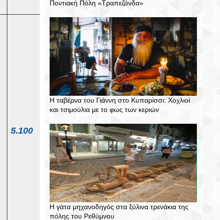
Ποντιακή Πόλη «Τραπεζόνδα»
Όλες οι
επιτρεπτές
χρήσεις
του
κανονισμο
ύ, με
Η ταβέρνα του Γιάννη στο Κυπαρίσσι: Χοχλιοί
εξαίρεση
και τσιμούλια με το φως των κεριών
τις
5.100
χρήσεις
Ιχθυοπωλε
ίου,
Κρεοπωλε
ίου και
Εστίασης
Η γάτα μηχανοδηγός στα ξύλινα τρενάκια της
(πρόχειρο
πόλης του Ρεθύμνου