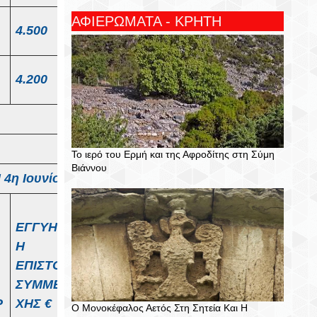
ΑΦΙΕΡΩΜΑΤΑ - ΚΡΗΤΗ
Καφεκοπτ
4.500
είο
Ανθοπωλε
4.200
ίο
Το ιερό του Ερμή και της Αφροδίτης στη Σύμη
Βιάννου
η Ιουνίου 2026
ΕΓΓΥΗΤΙΚ
Η
Επιτρεπτέ
ΕΠΙΣΤΟΛΗ
ς χρήσεις
ΣΥΜΜΕΤΟ
Ρ
ΧΗΣ
€
Ο Μονοκέφαλος Αετός Στη Σητεία Και Η