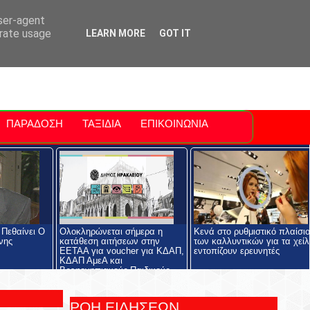
ti Polis
For Sale Sitia
Sitia Airport
user-agent
erate usage
LEARN MORE
GOT IT
ΠΑΡΑΔΟΣΗ
ΤΑΞΙΔΙΑ
ΕΠΙΚΟΙΝΩΝΙΑ
 Πεθαίνει Ο
Ολοκληρώνεται σήμερα η
Κενά στο ρυθμιστικό πλαίσιο
νης
κατάθεση αιτήσεων στην
των καλλυντικών για τα χείλ
ΕΕΤΑΑ για voucher για ΚΔΑΠ,
εντοπίζουν ερευνητές
ΚΔΑΠ ΑμεΑ και
Βρεφονηπιακούς-Παιδικούς
Σταθμούς
ΡΟΗ ΕΙΔΗΣΕΩΝ