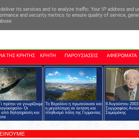
αρχία Μαλεβιζίου
Εκδηλώσεις Στην Κρήτη
Kriti Traveller
Kri
eliver its services and to analyze traffic. Your IP address and 
ormance and security metrics to ensure quality of service, gen
abuse.
ΙΑ ΤΗΣ ΚΡΗΤΗΣ
ΚΡΗΤΗ
ΠΑΡΟΥΣΙΑΣΕΙΣ
ΑΦΙΕΡΩΜΑΤΑ
ι πρέπει να γνωρίζουμε
Το Βερολίνο η πρωτεύουσα και
8 Αυγούστου 2003
 λαγοκέφαλο- Οι
η μεγαλύτερη σε έκταση και
Συγγραφέας Αντώ
ι από δηλητηρίαση και
πληθυσμό πόλη της Γερμανίας.
Σαμαράκης
ατα
ΤΕΙΝΟΥΜΕ