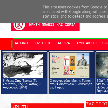
Σητειακά Νέα
Νομός Λασιθίου
Αγαπάμε Ρέθυμνο
Επ
This site uses cookies from Google to d
are shared with Google along with perf
statistics, and to detect and address 
ΑΡΧΙΚΗ
ΕΙΔΗΣΕΙΣ
ΑΡΘΡΑ
ΣΥΝΤΑΚΤΕΣ
ΧΩΡ
8 Μέρες Στην Τρύπα (Το
Ο συγγραφέας Μάκης Τσίτας
ΕΟΔΥ: Τ
Σαμποτάζ Της Δαμάστας, 8
στο βιβλιοπωλείο Αναγέννηση
για τον
Αυγούστου 1944)
της Πάρου
κίνδυνο
δαγκώμ
ΣΑΣ ΠΡΟ
ΚΡΗΤΗ