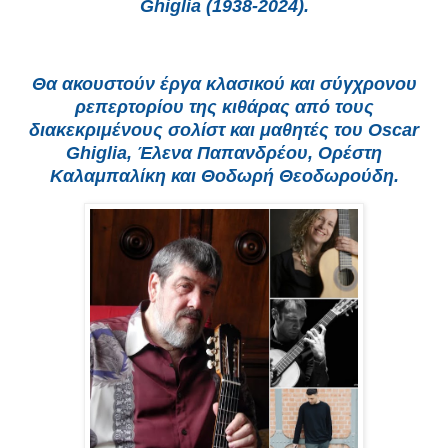
Ghiglia (1938-2024).
Θα ακουστούν έργα κλασικού και σύγχρονου
ρεπερτορίου της κιθάρας από τους
διακεκριμένους σολίστ και μαθητές του Oscar
Ghiglia, Έλενα Παπανδρέου, Ορέστη
Καλαμπαλίκη και Θοδωρή Θεοδωρούδη.