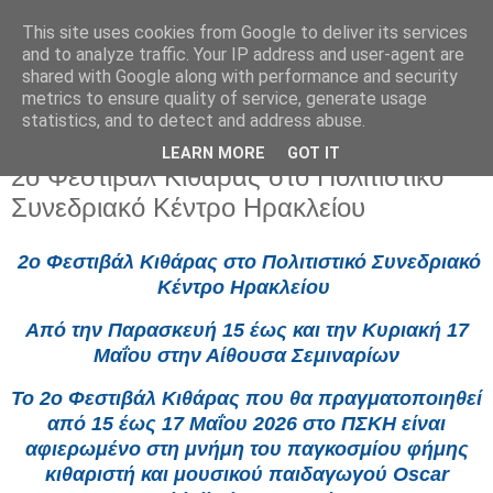
This site uses cookies from Google to deliver its services
and to analyze traffic. Your IP address and user-agent are
shared with Google along with performance and security
metrics to ensure quality of service, generate usage
statistics, and to detect and address abuse.
LEARN MORE
GOT IT
Δευτέρα 11 Μαΐου 2026
2ο Φεστιβάλ Κιθάρας στο Πολιτιστικό
Συνεδριακό Κέντρο Ηρακλείου
2ο Φεστιβάλ Κιθάρας στο Πολιτιστικό Συνεδριακό
Κέντρο Ηρακλείου
Από την Παρασκευή 15 έως και την Κυριακή 17
Μαΐου στην Αίθουσα Σεμιναρίων
Το 2ο Φεστιβάλ Κιθάρας που θα πραγματοποιηθεί
από 15 έως 17 Μαΐου 2026 στο ΠΣΚΗ είναι
αφιερωμένο στη μνήμη του παγκοσμίου φήμης
κιθαριστή και μουσικού παιδαγωγού Oscar