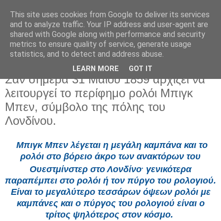
This site uses cookies from Google to deliver its services
and to analyze traffic. Your IP address and user-agent are
shared with Google along with performance and security
metrics to ensure quality of service, generate usage
statistics, and to detect and address abuse.
LEARN MORE
GOT IT
Κυριακή 31 Μαΐου 2026
Σαν σήμερα 31 Μαίου 1859 αρχίζει να
λειτουργεί το περίφημο ρολόι Μπιγκ
Μπεν, σύμβολο της πόλης του
Λονδίνου.
Μπιγκ Μπεν
λέγεται η μεγάλη
καμπάνα
και το
ρολόι
στο βόρειο άκρο των
ανακτόρων του
.
Ουεστμίνστερ
στο
Λονδίνο
γενικότερα
παραπέμπει στο ρολόι ή τον πύργο του ρολογιού.
Είναι το μεγαλύτερο τεσσάρων όψεων ρολόι με
καμπάνες και ο πύργος του ρολογιού είναι ο
τρίτος ψηλότερος στον κόσμο.