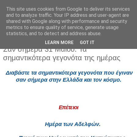
This site uses cookies from Google to deliver its services
and to analyze traffic. Your IP address and user-agent are
shared with Google along with performance and security
metrics to ensure quality of service, generate usage
statistics, and to detect and address abuse.
LEARN MORE
GOT IT
Κυριακή 31 Μαΐου 2026
Σαν σήμερα 31 Μαΐου: Τα
σημαντικότερα γεγονότα της ημέρας
Διαβάστε τα σημαντικότερα γεγονότα που έγιναν
σαν σήμερα
στην Ελλάδα και τον κόσμο.
Επέτειοι
Ημέρα των Αδελφών.